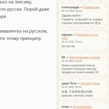
ько на лексику,
Александра
⇒
Грамматика
т по-русски. Порой даже
04.12.2021 19:13
ре.
Здравствуйте！
Cкажите, пожалуйста, в каких
случаях употребляется 里头
виваленты на русском,
sijiepan
⇒
Пробные тесты
по этому принципу.
HSK
02.12.2021 15:21
wo hui xie
88
⇒
Тематические словари
20.11.2021 19:28
Очень полезный список,
спасибо большое автору,
правда не понял номер 18
дядя Толя
⇒
Онлайн-уроки
19.11.2021 05:01
你看, 王老师有俄汉词典 -
забыли счетное слово
Anna
⇒
Иероглифика