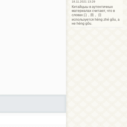
18.11.2021 13:29
Китайцыы в аутентичных
материалах считают, что в
словах 口，田， 日
используется héng zhé gõu, а
не héng gõu.