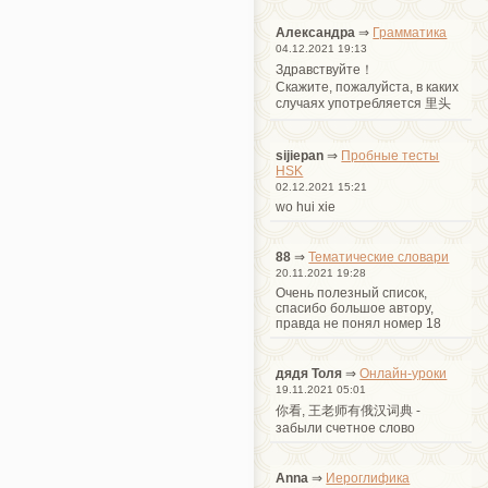
Александра
⇒
Грамматика
04.12.2021 19:13
Здравствуйте！
Cкажите, пожалуйста, в каких
случаях употребляется 里头
sijiepan
⇒
Пробные тесты
HSK
02.12.2021 15:21
wo hui xie
88
⇒
Тематические словари
20.11.2021 19:28
Очень полезный список,
спасибо большое автору,
правда не понял номер 18
дядя Толя
⇒
Онлайн-уроки
19.11.2021 05:01
你看, 王老师有俄汉词典 -
забыли счетное слово
Anna
⇒
Иероглифика