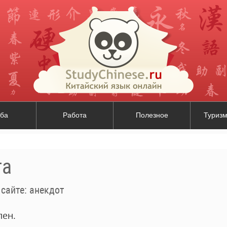
ба
Работа
Полезное
Туризм
та
 сайте: анекдот
лен.