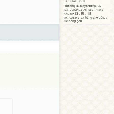
18.11.2021 13:29
Китайцыы в аутентичных
материалах считают, что в
словах 口，田， 日
используется héng zhé gõu, а
не héng gõu.