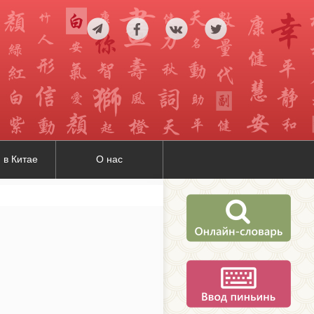
 в Китае
О нас