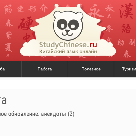
ба
Работа
Полезное
Туризм
та
ое обновление: анекдоты (2)