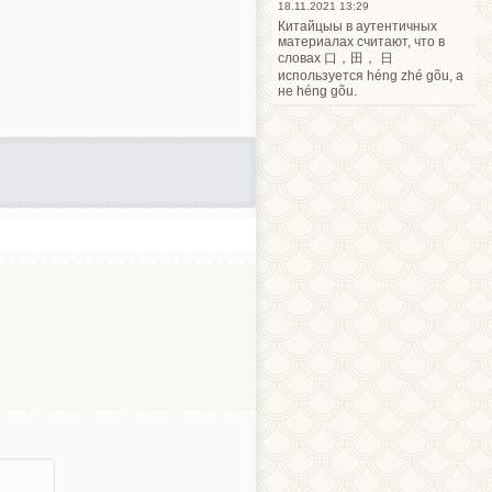
18.11.2021 13:29
Китайцыы в аутентичных
материалах считают, что в
словах 口，田， 日
используется héng zhé gõu, а
не héng gõu.