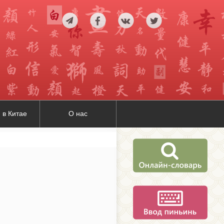
 в Китае
О нас