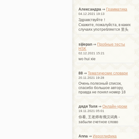
Александра
⇒
Грамматика
04.12.2021 19:13
Здравствуйте！
Cкажите, пожалуйста, в каких
случаях употребляется 里头
sijiepan
⇒
Пробные тесты
HSK
02.12.2021 15:21
wo hui xie
88
⇒
Тематические словари
20.11.2021 19:28
Очень полезный список,
спасибо большое автору,
правда не понял номер 18
дядя Толя
⇒
Онлайн-уроки
19.11.2021 05:01
你看, 王老师有俄汉词典 -
забыли счетное слово
Anna
⇒
Иероглифика