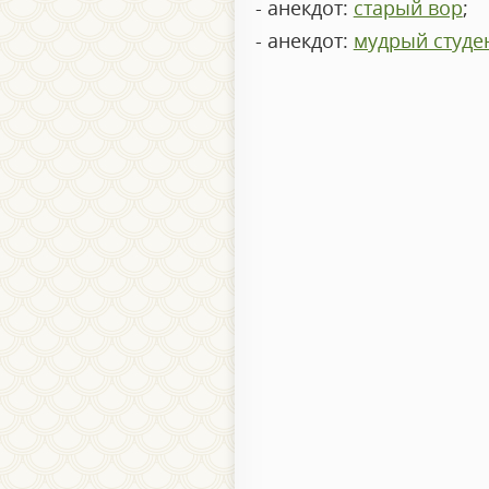
- анекдот:
старый вор
;
- анекдот:
мудрый студе