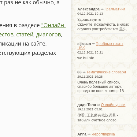
т раз не как обычно, а
Александра
⇒
Грамматика
04.12.2021 19:13
Здравствуйте！
ения в разделе
"Онлайн-
Cкажите, пожалуйста, в каких
случаях употребляется 里头
естов
,
статей
,
диалогов
,
икации на сайте.
sijiepan
⇒
Пробные тесты
HSK
етствующих разделах
02.12.2021 15:21
wo hui xie
88
⇒
Тематические словари
20.11.2021 19:28
Очень полезный список,
спасибо большое автору,
правда не понял номер 18
дядя Толя
⇒
Онлайн-уроки
19.11.2021 05:01
你看, 王老师有俄汉词典 -
забыли счетное слово
Anna
⇒
Иероглифика