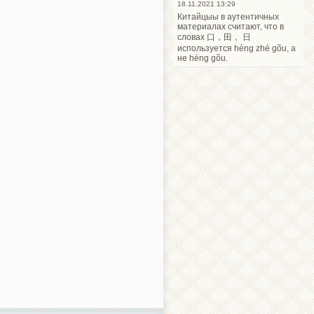
18.11.2021 13:29
Китайцыы в аутентичных
материалах считают, что в
словах 口，田， 日
используется héng zhé gõu, а
не héng gõu.