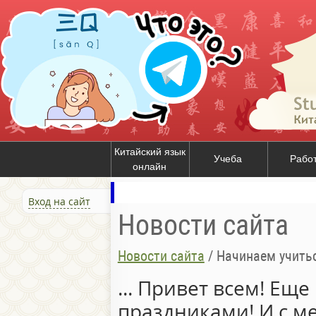
Китайский язык
Учеба
Рабо
онлайн
Вход на сайт
Новости сайта
Новости сайта
/
Начинаем учитьс
... Привет всем! Ещ
праздниками! И с ме