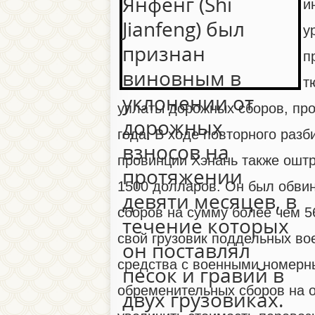
и
у
п
т
уплаты дорожных сборов, про
года. В ходе повторного разб
провинции Хэнань также оштр
1500 долларов. Он был обвин
сборов на сумму более чем 5
свой грузовик поддельных во
средства с военными номерн
обременительных сборов на о