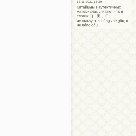
18.11.2021 13:29
Китайцыы в аутентичных
материалах считают, что в
словах 口，田， 日
используется héng zhé gõu, а
не héng gõu.