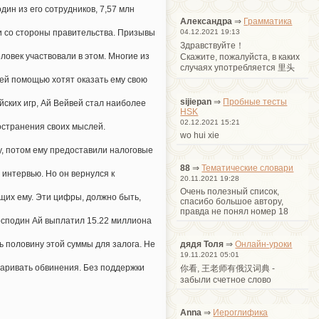
дин из его сотрудников, 7,57 млн
Александра
⇒
Грамматика
04.12.2021 19:13
и со стороны правительства. Призывы
Здравствуйте！
овек участвовали в этом. Многие из
Cкажите, пожалуйста, в каких
случаях употребляется 里头
оей помощью хотят оказать ему свою
sijiepan
⇒
Пробные тесты
ских игр, Ай Вейвей стал наиболее
HSK
02.12.2021 15:21
остранения своих мыслей.
wo hui xie
у, потом ему предоставили налоговые
88
⇒
Тематические словари
 интервью. Но он вернулся к
20.11.2021 19:28
Очень полезный список,
щих ему. Эти цифры, должно быть,
спасибо большое автору,
правда не понял номер 18
господин Ай выплатил 15.22 миллиона
дядя Толя
⇒
Онлайн-уроки
 половину этой суммы для залога. Не
19.11.2021 05:01
спаривать обвинения. Без поддержки
你看, 王老师有俄汉词典 -
забыли счетное слово
Anna
⇒
Иероглифика