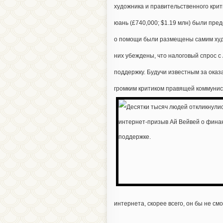
художника и правительственного крити
юань (£740,000; $1.19 млн) были пр
о помощи были размещены самим худож
них убеждены, что налоговый спрос с
поддержку. Будучи известным за ока
громким критиком правящей коммунис
интернета, скорее всего, он бы не с