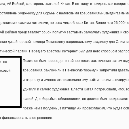
ка, Ай Вейвей, со стороны жителей Китая. В пятницу, в полдень, как говорит о
едоставлены художнику для борьбы с налоговыми требованиями, выдвигаемым
ником и самими жителями, по всех микроблогах Китая. Более чем 26,000 чел
 Ай Вейвея представляет собой попытку заставить замолчать художника и св
зание дизайнерской помощи Пекинскому национальному стадиону для Олимпий
тической партии. Перед его арестом, интернет был для него способом распр
Позже он был переведен в тайное место заключения в этом год
требования, заключили в Пекинскую тюрьму и запретили давать
интернету и именно это позволило ему выйти на симпатизирую
удивили и самого художника. Власти Китая потребовали, чтоб 
юаней. Для борьбы с обвинениями, он должен был предоставить
позже чем в полдень , в пятницу, Ай провозгласил, что будет о
мог финансировать свое решение.