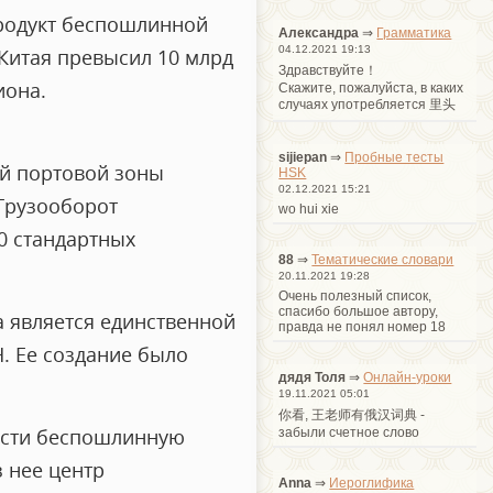
 продукт беспошлинной
Александра
⇒
Грамматика
04.12.2021 19:13
Китая превысил 10 млрд
Здравствуйте！
иона.
Cкажите, пожалуйста, в каких
случаях употребляется 里头
sijiepan
⇒
Пробные тесты
й портовой зоны
HSK
02.12.2021 15:21
 Грузооборот
wo hui xie
0 стандартных
88
⇒
Тематические словари
20.11.2021 19:28
Очень полезный список,
спасибо большое автору,
а является единственной
правда не понял номер 18
. Ее создание было
дядя Толя
⇒
Онлайн-уроки
19.11.2021 05:01
你看, 王老师有俄汉词典 -
вести беспошлинную
забыли счетное слово
 нее центр
Anna
⇒
Иероглифика