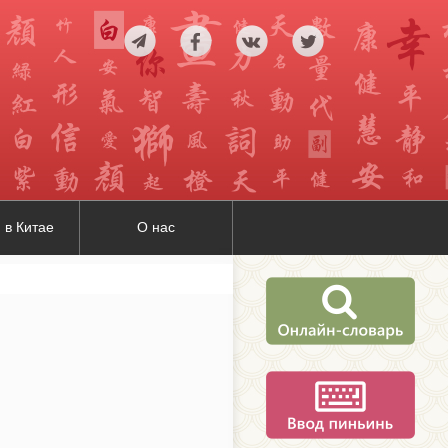
 в Китае
О нас