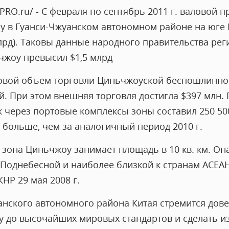
aPRO.ru/ - С февраля по сентябрь 2011 г. валовой
 в Гуанси-Чжуанском автономном районе на юге 
лрд). Таковы данные народного правительства рег
ловой объем торговли Циньчжоуской беспошлинно
й. При этом внешняя торговля достигла $397 млн.
 через портовые комплексы зоны составил 250 50
 больше, чем за аналогичный период 2010 г.
зона Циньчжоу занимает площадь в 10 кв. км. Он
Поднебесной и наиболее близкой к странам АСЕАН
НР 29 мая 2008 г.
анского автономного района Китая стремится до
 до высочайших мировых стандартов и сделать из