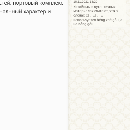
стей, портовый комплекс
18.11.2021 13:29
Китайцыы в аутентичных
ональный характер и
материалах считают, что в
словах 口，田， 日
используется héng zhé gõu, а
не héng gõu.