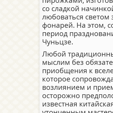
пирожками, изгото
со сладкой начинкой
любоваться светом
фонарей. На этом, 
период праздновани
Чуньцзе.
Любой традиционны
мыслим без обязат
приобщения к вселе
которое сопровожд
возлиянием и прие
осторожно предпол
известная китайска
утонченным мастер