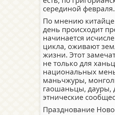
есть, по григорианс
серединой февраля.
По мнению китайцев
день происходит п
начинается исчисле
цикла, оживают зем
жизни. Этот замеча
не только для ханьц
национальных мень
маньчжуры, монголы
гаошаньцы, дауры, 
этнические сообщес
Празднование Новог