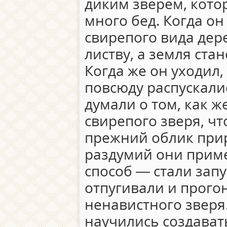
диким зверем, кот
много бед. Когда он
свирепого вида дер
листву, а земля ста
Когда же он уходил,
повсюду распускали
думали о том, как ж
свирепого зверя, ч
прежний облик прир
раздумий они прим
способ — стали зап
отпугивали и прого
ненавистного зверя
научились создава