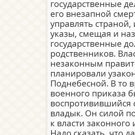
государственные дел
его внезапной смер
управлять страной,
указы, смещая и на
государственные до
родственников. Вла
незаконным правит
планировали узакон
Поднебесной. В то 
военного приказа б
воспротивившийся 
владык. Он силой п
к власти законного
Надо сказать, что 