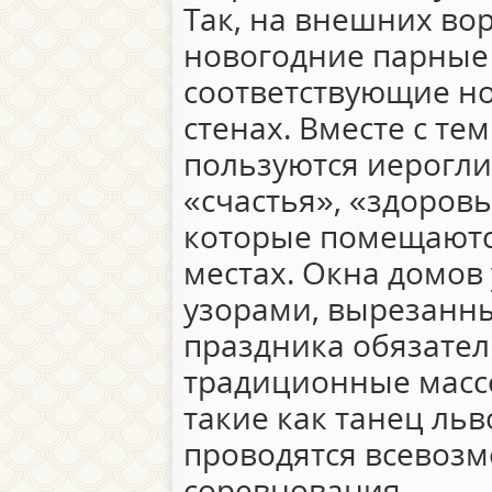
Так, на внешних во
новогодние парные 
соответствующие н
стенах. Вместе с т
пользуются иерогли
«счастья», «здоровь
которые помещаютс
местах. Окна домо
узорами, вырезанны
праздника обязател
традиционные масс
такие как танец льв
проводятся всевоз
соревнования.