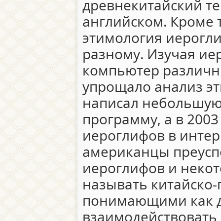
древнекитайский те
английском. Кроме т
этимология иерогли
разному. Изучая ие
компьютер различны
упрощало анализ эт
написал небольшу
программу, а в 2003
иероглифов в интер
американцы преуспе
иероглифов и неко
называть китайско
понимающими как д
взаимодействовать 