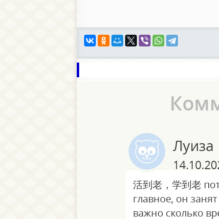
Ком
Луиза
14.10.20
活到老，学到老 потря
главное, он заня
важно сколько вр