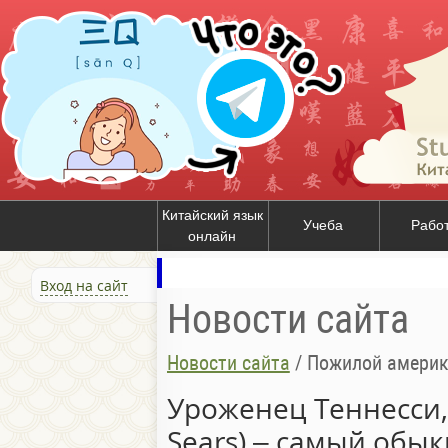
Китайский язык
Учеба
Рабо
онлайн
Вход на сайт
Новости сайта
Новости сайта
/
Пожилой американец со
Уроженец Теннесси, 
Sears) – самый обы