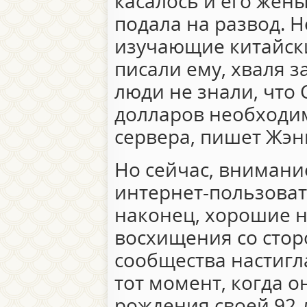
касалось и его жены
подала на развод. 
изучающие китайски
писали ему, хваля з
люди не знали, что 
долларов необходи
сервера, пишет Жэ
Но сейчас, внимани
интернет-пользоват
наконец, хорошие н
восхищения со стор
сообщества настигл
тот момент, когда о
рождения своей 92-л