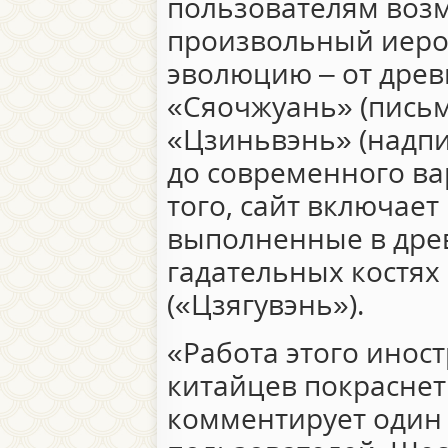
пользователям воз
произвольный иеро
эволюцию – от древ
«Сяочжуань» (письм
«Цзиньвэнь» (надпи
до современного ва
того, сайт включае
выполненные в дре
гадательных костях
(«Цзягувэнь»).
«Работа этого инос
китайцев покраснет
комментирует один 