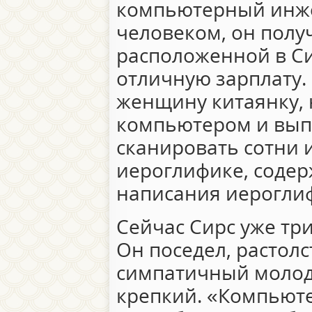
компьютерный инже
человеком, он получ
расположенной в С
отличную зарплату. 
женщину китаянку, 
компьютером и вып
сканировать сотни и
иероглифике, соде
написания иерогли
Сейчас Сирс уже три
Он поседел, растолс
симпатичный молод
крепкий. «Компьют