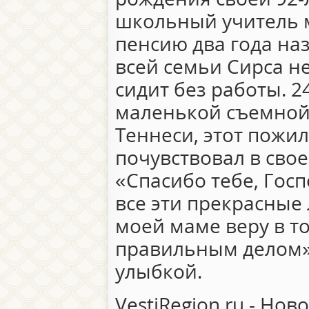
школьный учитель 
пенсию два года на
всей семьи Сирса не
сидит без работы. 2
маленькой съемной 
Теннеси, этот пожи
почувствовал в сво
«Спасибо тебе, Госп
все эти прекрасные 
моей маме веру в то
правильным делом»,
улыбкой.
VestiRegion.ru - Нов