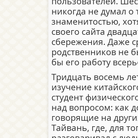
пользователей. Шес
никогда не думал о 
знаменитостью, хот
своего сайта двадца
сбережения. Даже с
родственников не б
бы его работу всерь
Тридцать восемь лет
изучение китайског
студент физическог
над вопросом: как 
говорящие на други
Тайвань, где, для то
разговаривал с людь