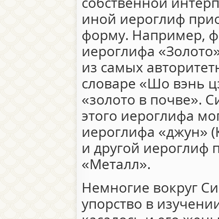
собственной интерпр
иной иероглиф пр
форму. Например, ф
иероглифа «Золото»
из самых авторитет
словаре «Шо вэнь цз
«золото в почве». С
этого иероглифа мо
иероглифа «джун» (К
и другой иероглиф
«Металл».
Немногие вокруг Си
упорство в изучени