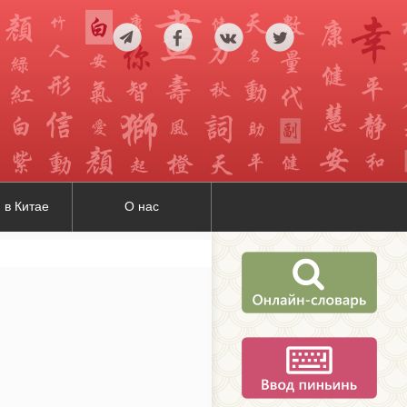
 в Китае
О нас