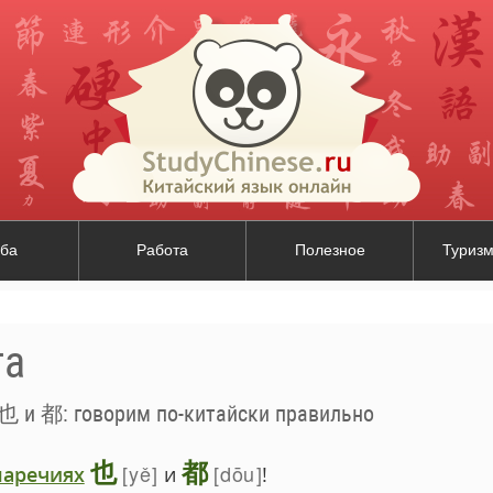
ба
Работа
Полезное
Туризм
та
也 и 都: говорим по-китайски правильно
也
都
yě
dōu
наречиях
и
!