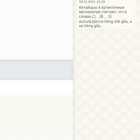
18.11.2021 13:29
Китайцыы в аутентичных
материалах считают, что в
словах 口，田， 日
используется héng zhé gõu, а
не héng gõu.