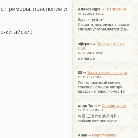
ые примеры, пояснения и
Александра
⇒
Грамматика
04.12.2021 19:13
Здравствуйте！
Cкажите, пожалуйста, в каких
случаях употребляется 里头
о-китайски.!
sijiepan
⇒
Пробные тесты
HSK
02.12.2021 15:21
wo hui xie
88
⇒
Тематические словари
20.11.2021 19:28
Очень полезный список,
спасибо большое автору,
правда не понял номер 18
дядя Толя
⇒
Онлайн-уроки
19.11.2021 05:01
你看, 王老师有俄汉词典 -
забыли счетное слово
Anna
⇒
Иероглифика