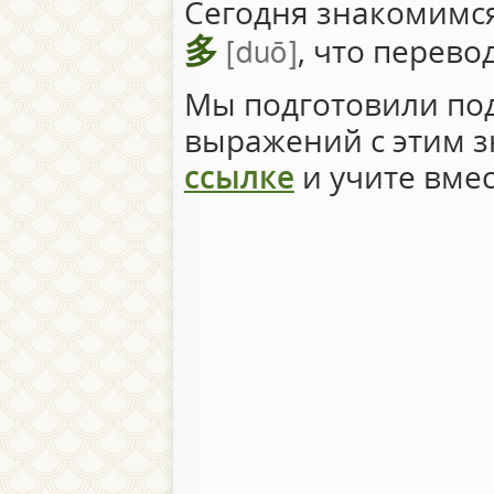
Сегодня знакомимс
多
duō
, что перево
Мы подготовили под
выражений с этим з
ссылке
и учите вмес