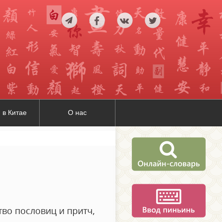
 в Китае
О нас
тво пословиц и притч,