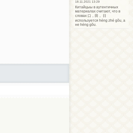
18.11.2021 13:29
Китайцыы в аутентичных
материалах считают, что в
словах 口，田， 日
используется héng zhé gõu, а
не héng gõu.