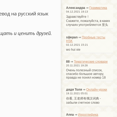
Александра
⇒
Грамматика
04.12.2021 19:13
евод на русский язык
Здравствуйте！
Cкажите, пожалуйста, в каких
случаях употребляется 里头
ощать и ценить друзей.
sijiepan
⇒
Пробные тесты
HSK
02.12.2021 15:21
wo hui xie
88
⇒
Тематические словари
20.11.2021 19:28
Очень полезный список,
спасибо большое автору,
правда не понял номер 18
дядя Толя
⇒
Онлайн-уроки
19.11.2021 05:01
你看, 王老师有俄汉词典 -
забыли счетное слово
Anna
⇒
Иероглифика