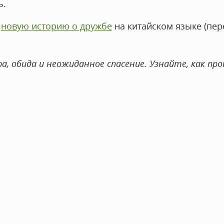
ь.
с
новую историю о дружбе
на китайском языке (пер
ра, обида и неожиданное спасение. Узнайте, как пр