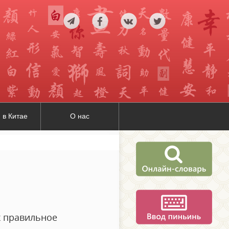
 в Китае
О нас
Их правильное