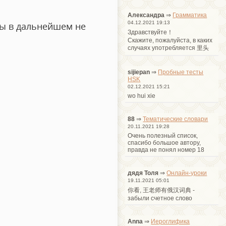
Александра
⇒
Грамматика
04.12.2021 19:13
обы в дальнейшем не
Здравствуйте！
Cкажите, пожалуйста, в каких
случаях употребляется 里头
sijiepan
⇒
Пробные тесты
HSK
02.12.2021 15:21
wo hui xie
88
⇒
Тематические словари
20.11.2021 19:28
Очень полезный список,
спасибо большое автору,
правда не понял номер 18
дядя Толя
⇒
Онлайн-уроки
19.11.2021 05:01
你看, 王老师有俄汉词典 -
забыли счетное слово
Anna
⇒
Иероглифика