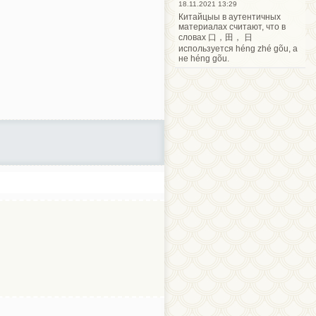
18.11.2021 13:29
Китайцыы в аутентичных
материалах считают, что в
словах 口，田， 日
используется héng zhé gõu, а
не héng gõu.