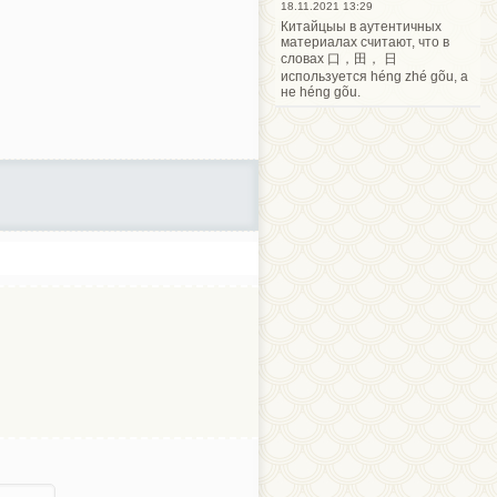
18.11.2021 13:29
Китайцыы в аутентичных
материалах считают, что в
словах 口，田， 日
используется héng zhé gõu, а
не héng gõu.