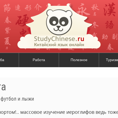
ба
Работа
Полезное
Туризм
та
 футбол и лыжи
ортом!.. массовое изучение иероглифов ведь тоже