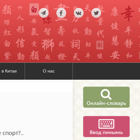
 в Китае
О нас
 спорт?..