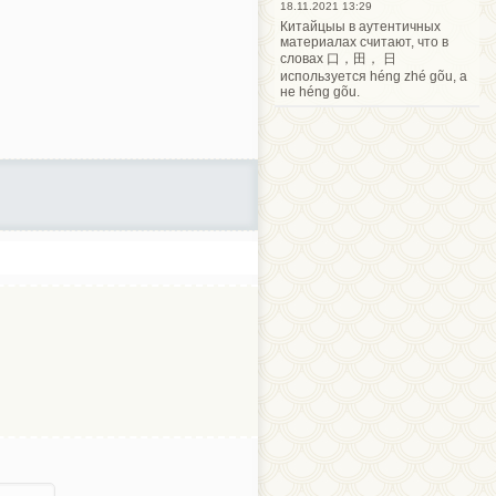
18.11.2021 13:29
Китайцыы в аутентичных
материалах считают, что в
словах 口，田， 日
используется héng zhé gõu, а
не héng gõu.