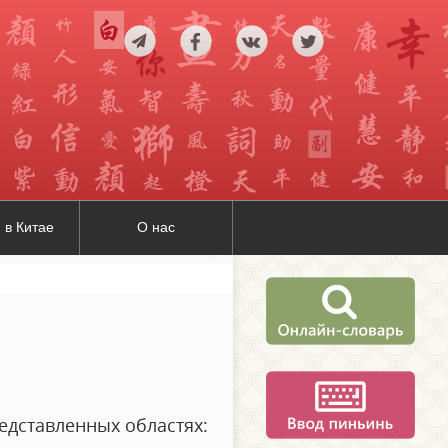
 в Китае
О нас
едставленных областях: