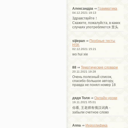
Александра
⇒
Грамматика
04.12.2021 19:13
Здравствуйте！
Cкажите, пожалуйста, в каких
случаях употребляется 里头
sijiepan
⇒
Пробные тесты
HSK
02.12.2021 15:21
wo hui xie
88
⇒
Тематические словари
20.11.2021 19:28
Очень полезный список,
спасибо большое автору,
правда не понял номер 18
дядя Толя
⇒
Онлайн-уроки
19.11.2021 05:01
你看, 王老师有俄汉词典 -
забыли счетное слово
Anna
⇒
Иероглифика