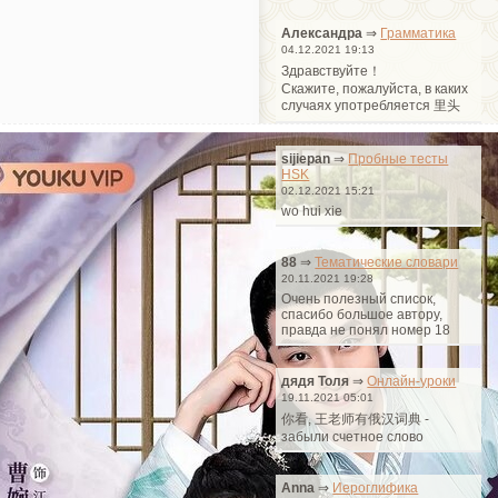
Александра
⇒
Грамматика
04.12.2021 19:13
Здравствуйте！
Cкажите, пожалуйста, в каких
случаях употребляется 里头
sijiepan
⇒
Пробные тесты
HSK
02.12.2021 15:21
wo hui xie
88
⇒
Тематические словари
20.11.2021 19:28
Очень полезный список,
спасибо большое автору,
правда не понял номер 18
дядя Толя
⇒
Онлайн-уроки
19.11.2021 05:01
你看, 王老师有俄汉词典 -
забыли счетное слово
Anna
⇒
Иероглифика