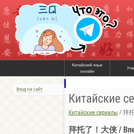
Китайский язык
Уче
онлайн
Вход на сайт
Китайские с
Китайские сериалы
/
拜托了
拜托了！大侠 / Впере