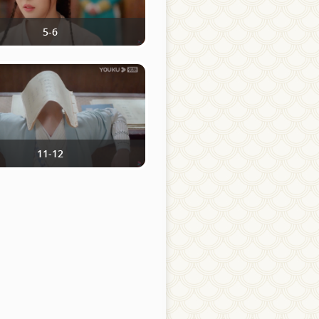
5-6
11-12