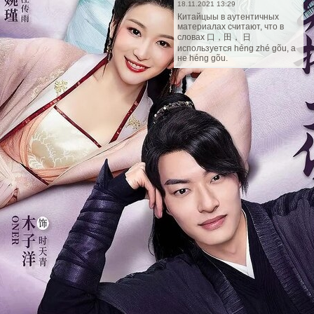
18.11.2021 13:29
Китайцыы в аутентичных
материалах считают, что в
словах 口，田， 日
используется héng zhé gõu, а
не héng gõu.