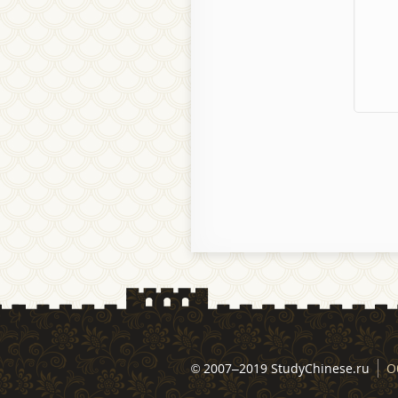
© 2007–2019 StudyChinese.ru
О