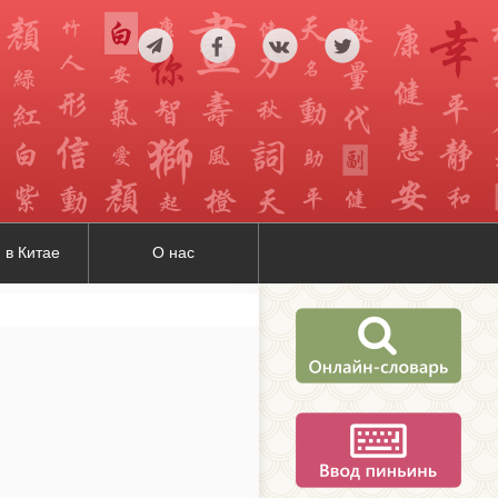
 в Китае
О нас