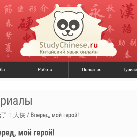
ба
Работа
Полезное
Туризм
ериалы
！大侠 / Вперед, мой герой!
д, мой герой!