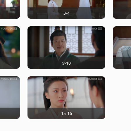
3-4
9-10
15-16