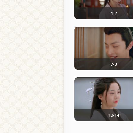
1-2
7-8
13-14