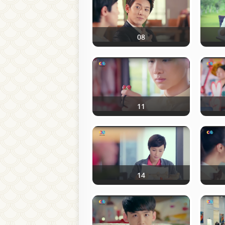
08
11
14