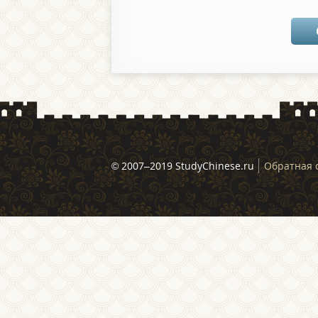
© 2007–2019 StudyChinese.ru
Обратная 