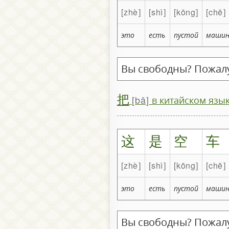
zhè
shì
kōng
chē
это
есть
пустой
машин
Вы свободны? Пожалуй
把
bǎ
в китайском язы
这
是
空
车
zhè
shì
kōng
chē
это
есть
пустой
машин
Вы свободны? Пожалуй