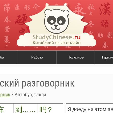
ба
Работа
Полезное
Туризм
йский разговорник
орник
/
Автобус, такси
车
到……
吗？
Я доеду на этом ав