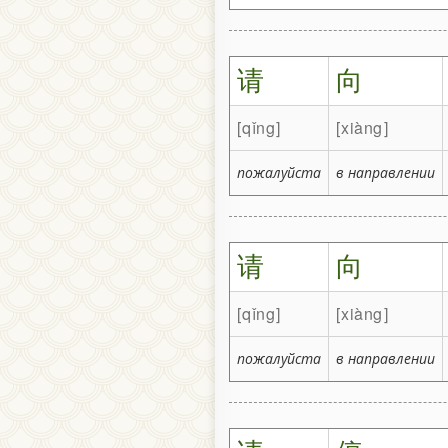
请
向
qǐng
xiàng
пожалуйста
в направлении
请
向
qǐng
xiàng
пожалуйста
в направлении