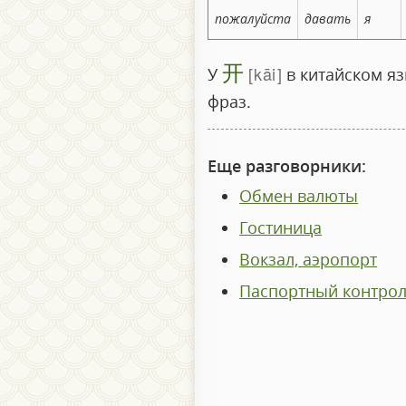
пожалуйста
давать
я
开
kāi
У
в китайском я
фраз.
Еще разговорники:
Обмен валюты
Гостиница
Вокзал, аэропорт
Паспортный контро