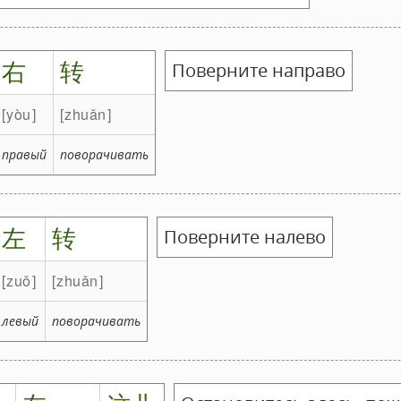
右
转
Поверните направо
yòu
zhuǎn
правый
поворачивать
左
转
Поверните налево
zuǒ
zhuǎn
левый
поворачивать