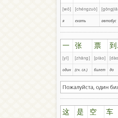
wǒ
chéngzuò
gōngjiā
я
ехать
автобус
一
张
票
到
yī
zhāng
piào
dà
один
(сч. сл.)
билет
до
Пожалуйста, один бил
这
是
空
车