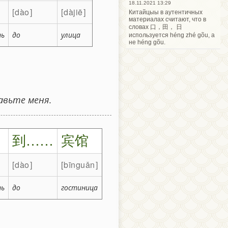
18.11.2021 13:29
dào
dàjiē
Китайцыы в аутентичных
материалах считают, что в
словах 口，田， 日
ть
до
улица
используется héng zhé gõu, а
не héng gõu.
авьте меня
.
到……
宾馆
dào
bīnguǎn
ть
до
гостиница