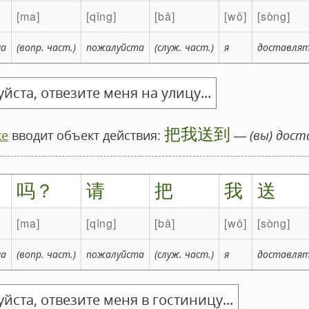
ma
qǐng
bǎ
wǒ
sòng
а
(вопр. част.)
пожалуйста
(служ. част.)
я
доставля
ста, отвезите меня на улицу...
把我送到
ке
вводит объект действия:
—
(вы) дост
吗？
请
把
我
送
ma
qǐng
bǎ
wǒ
sòng
а
(вопр. част.)
пожалуйста
(служ. част.)
я
доставля
ста, отвезите меня в гостиницу...