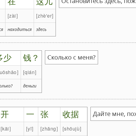
在
这儿
Остановитесь здесь, пож
zài
zhè'er
ся
находиться
здесь
多少
钱？
Сколько с меня?
uōshǎo
qián
олько?
деньги
开
一
张
收据
Дайте мне, по
kāi
yī
zhāng
shōujù