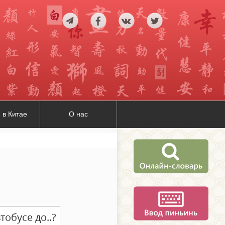
 в Китае
О нас
тобусе до..?