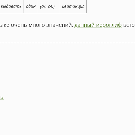
выдавать
один
(сч. сл.)
квитанция
зыке очень много значений,
данный иероглиф
встр
ль