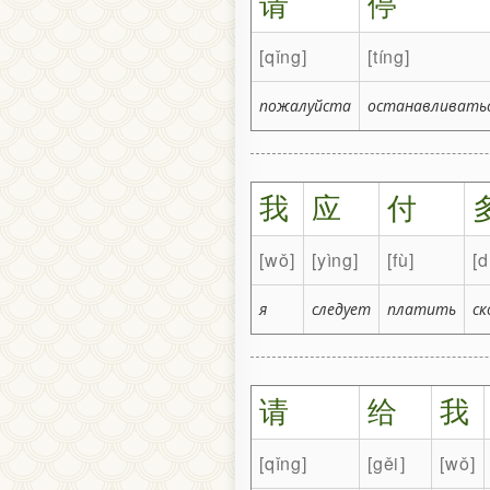
请
停
qǐng
tíng
пожалуйста
останавливать
我
应
付
wǒ
yìng
fù
d
я
следует
платить
ск
请
给
我
qǐng
gěi
wǒ