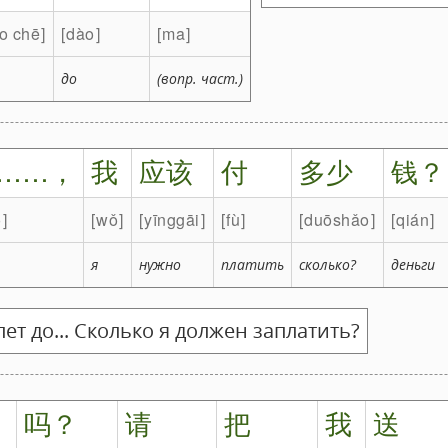
o chē
dào
ma
до
(вопр. част.)
……，
我
应该
付
多少
钱？
o
wǒ
yīnggāi
fù
duōshǎo
qián
я
нужно
платить
сколько?
деньги
ет до... Сколько я должен заплатить?
吗？
请
把
我
送