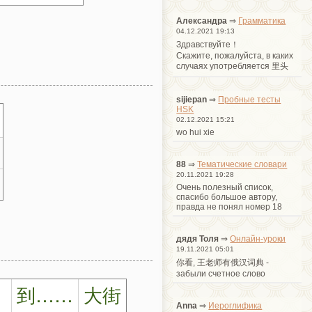
Александра
⇒
Грамматика
04.12.2021 19:13
Здравствуйте！
Cкажите, пожалуйста, в каких
случаях употребляется 里头
sijiepan
⇒
Пробные тесты
HSK
02.12.2021 15:21
wo hui xie
88
⇒
Тематические словари
20.11.2021 19:28
Очень полезный список,
спасибо большое автору,
правда не понял номер 18
дядя Толя
⇒
Онлайн-уроки
19.11.2021 05:01
你看, 王老师有俄汉词典 -
забыли счетное слово
到……
大街
Anna
⇒
Иероглифика