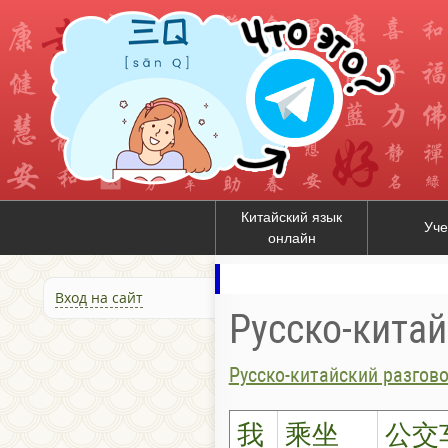
Китайский язык
Уче
онлайн
Вход на сайт
Русско-кита
Русско-китайский разгов
我
乘坐
公交