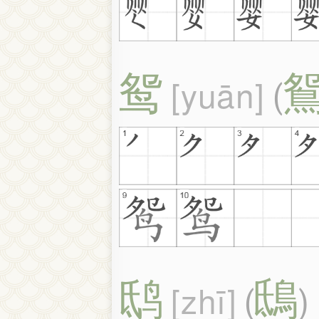
鸳
yuān
(
鸱
鴟
zhī
(
)