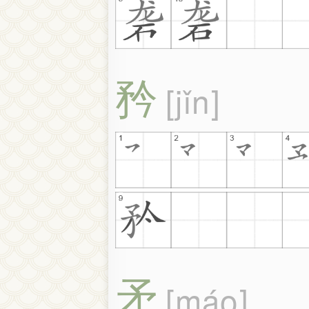
矜
jǐn
矛
máo