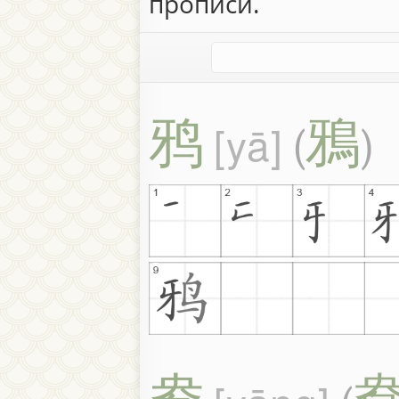
прописи.
鸦
鴉
yā
(
)
鸯