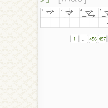
1
...
456
457