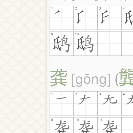
龚
gōng
(