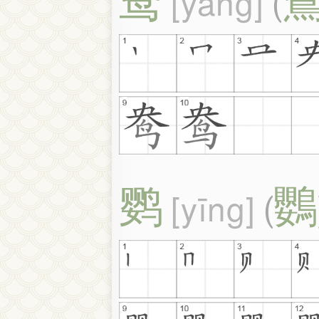
yāng
(
鹦
鸚
yīng
(