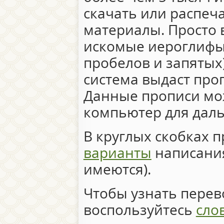
скачать или распеч
материалы. Просто 
искомые иероглифы 
пробелов и запятых)
система выдаст про
Данные прописи мо
компьютер для дал
В круглых скобках 
варианты
написания
имеются).
Чтобы узнать перево
воспользуйтесь
сло