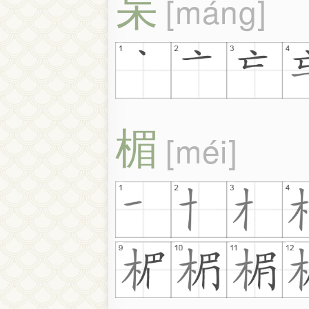
杗
máng
楣
méi