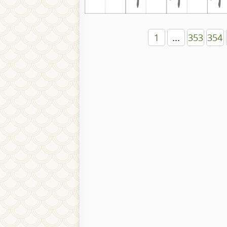
1
...
353
354