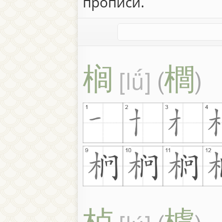
прописи.
榈
櫚
lǘ
(
)
栌
櫨