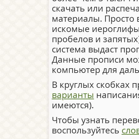
скачать или распеч
материалы. Просто 
искомые иероглифы 
пробелов и запятых)
система выдаст про
Данные прописи мо
компьютер для дал
В круглых скобках 
варианты
написания
имеются).
Чтобы узнать перево
воспользуйтесь
сло