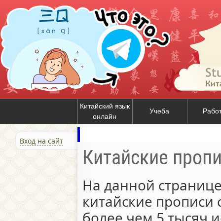
Китайский язык
Учеба
Рабо
онлайн
Вход на сайт
Китайские проп
На данной странице
китайские прописи 
более чем 5 тысяч и