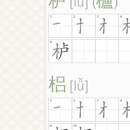
lú
(
)
梠
lǚ