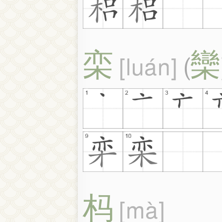
栾
欒
luán
(
杩
mà