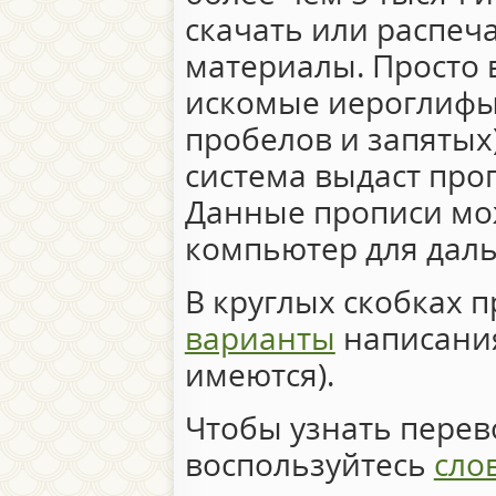
скачать или распеч
материалы. Просто 
искомые иероглифы 
пробелов и запятых)
система выдаст про
Данные прописи мо
компьютер для дал
В круглых скобках 
варианты
написания
имеются).
Чтобы узнать перево
воспользуйтесь
сло