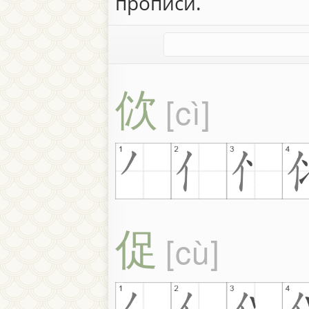
прописи.
佽
cì
促
cù