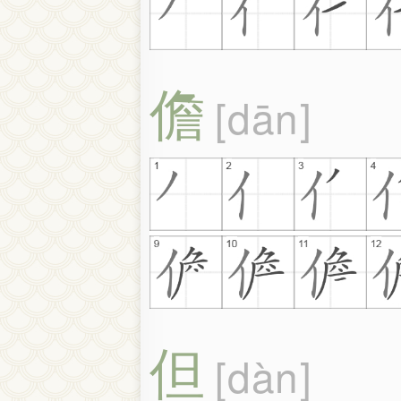
儋
dān
但
dàn