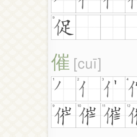
催
cuī