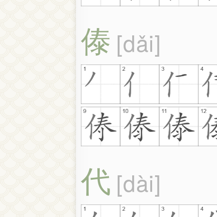
傣
dǎi
代
dài