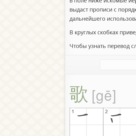
в поле ниже искомые иер
выдаст прописи с поряд
дальнейшего использов
В круглых скобках прив
Чтобы узнать перевод с
歌
gē