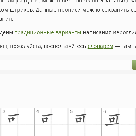
оглифы (до 10, можно без пробелов и запятых), за
ком штрихов. Данные прописи можно сохранить с
ания.
едены
традиционные варианты
написания иероглиф
лов, пожалуйста, воспользуйтесь
словарем
— там т