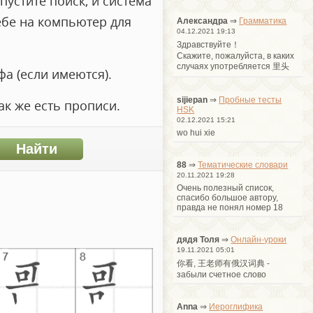
пустите поиск, и система
ебе на компьютер для
Александра
⇒
Грамматика
04.12.2021 19:13
Здравствуйте！
Cкажите, пожалуйста, в каких
случаях употребляется 里头
а (если имеются).
sijiepan
⇒
Пробные тесты
ак же есть прописи.
HSK
02.12.2021 15:21
wo hui xie
88
⇒
Тематические словари
20.11.2021 19:28
Очень полезный список,
спасибо большое автору,
правда не понял номер 18
дядя Толя
⇒
Онлайн-уроки
19.11.2021 05:01
你看, 王老师有俄汉词典 -
забыли счетное слово
Anna
⇒
Иероглифика