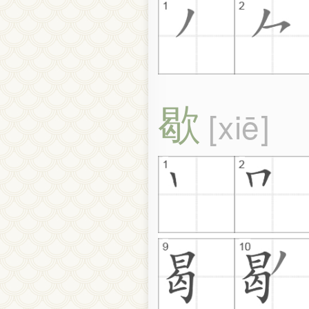
歇
xiē