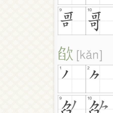
欿
kǎn