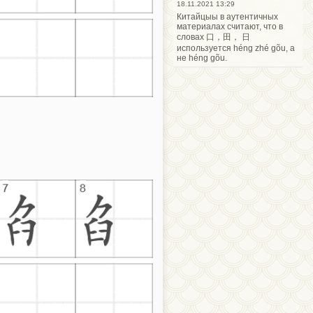
18.11.2021 13:29
Китайцыы в аутентичных
материалах считают, что в
словах 口，田， 日
используется héng zhé gõu, а
не héng gõu.