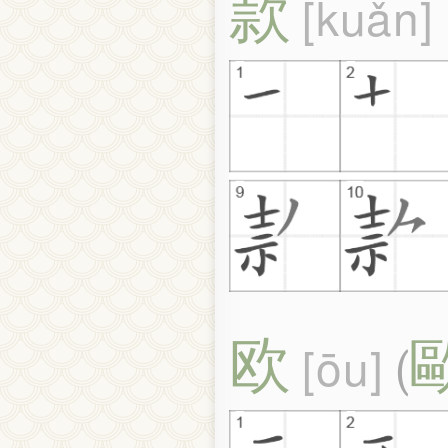
款
kuǎn
欧
ōu
(