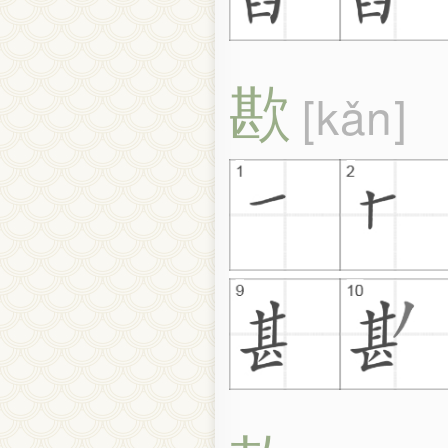
歁
kǎn