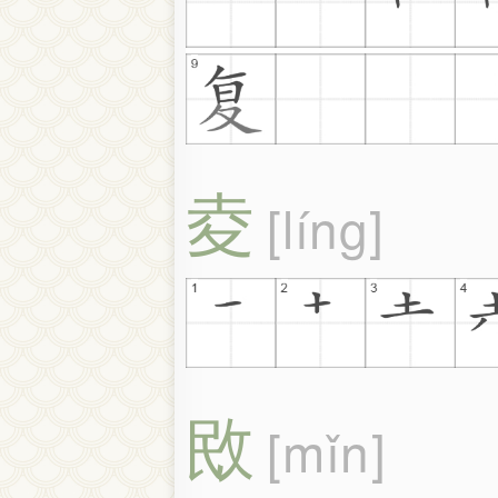
夌
líng
敃
mǐn