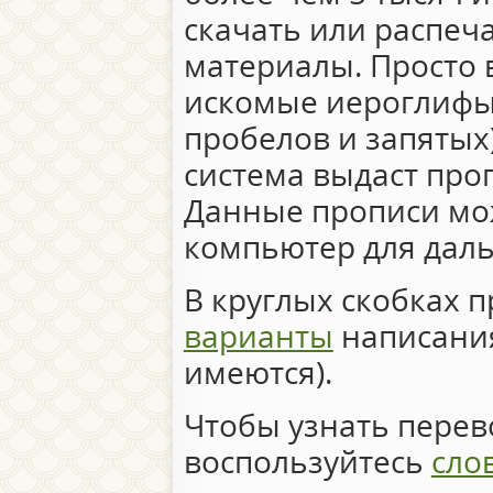
скачать или распеч
материалы. Просто 
искомые иероглифы 
пробелов и запятых)
система выдаст про
Данные прописи мо
компьютер для дал
В круглых скобках 
варианты
написания
имеются).
Чтобы узнать перево
воспользуйтесь
сло