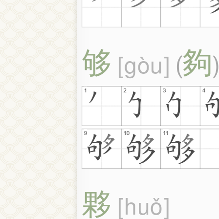
够
夠
gòu
(
夥
huǒ