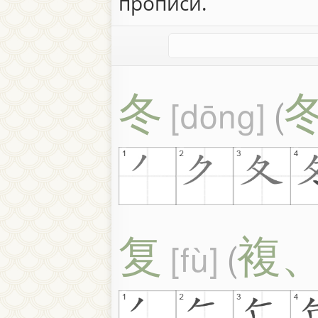
прописи.
冬
dōng
(
复
複
fù
(