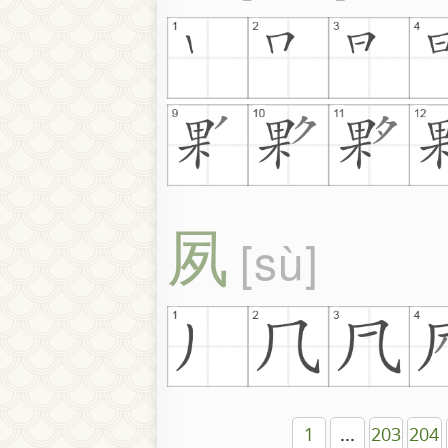
夙
sù
1
...
203
204