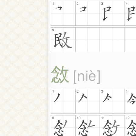
敜
niè