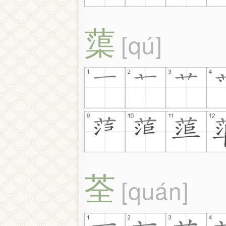
蕖
qú
荃
quán