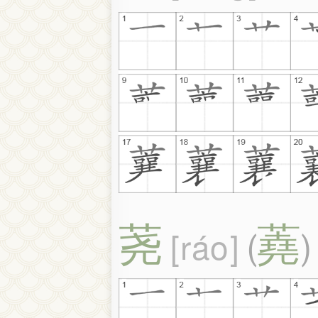
荛
蕘
ráo
(
)