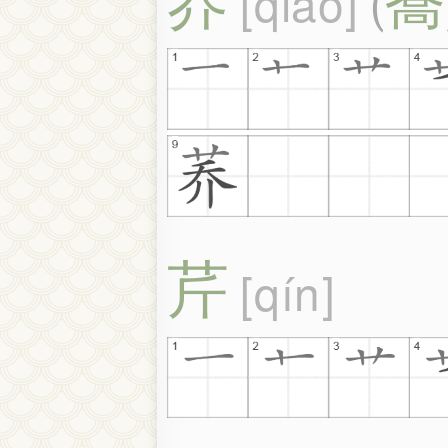
qiáo
(
芹
qín