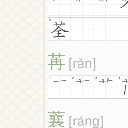
苒
rǎn
蘘
ráng