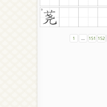
1
...
151
152