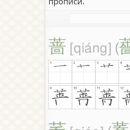
прописи.
蔷
qiáng
(
荞
蕎