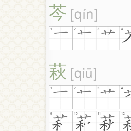
芩
qín
萩
qiū