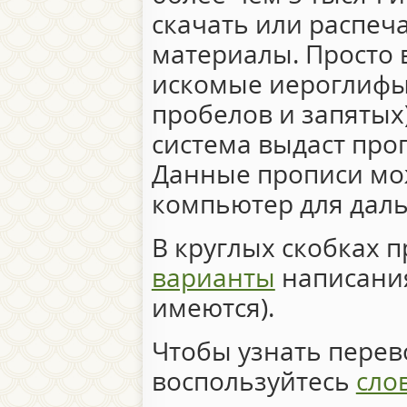
скачать или распеч
материалы. Просто 
искомые иероглифы 
пробелов и запятых)
система выдаст про
Данные прописи мо
компьютер для дал
В круглых скобках 
варианты
написания
имеются).
Чтобы узнать перево
воспользуйтесь
сло