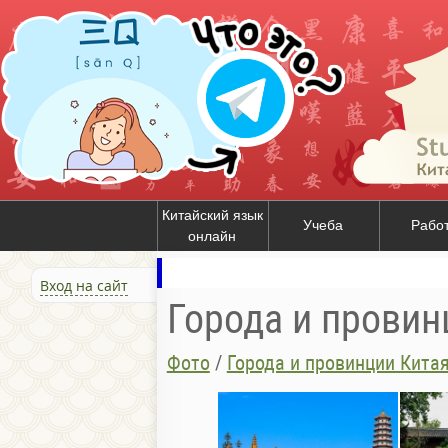
Китайский язык
Учеба
Рабо
онлайн
Вход на сайт
Города и провин
Фото
/
Города и провинции Кита