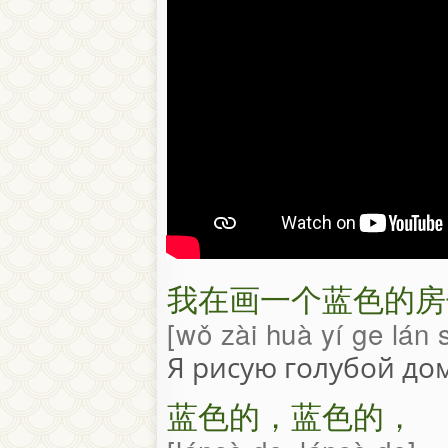
我在画一个蓝色的房
wǒ zài huà yí ge lán 
Я рисую голубой дом
蓝色的，蓝色的，