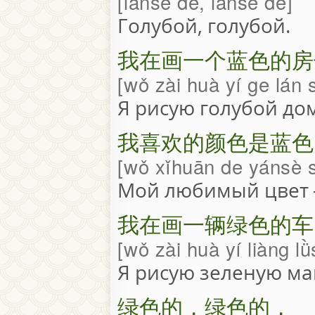
lánsè de, lánsè de
Голубой, голубой.
我在画一个蓝色的房
wǒ zài huà yí ge lán 
Я рисую голубой дом
我喜欢的颜色是蓝色
wǒ xǐhuān de yánsè s
Мой любимый цвет 
我在画一辆绿色的车
wǒ zài huà yí liàng l
Я рисую зеленую м
绿色的，绿色的，