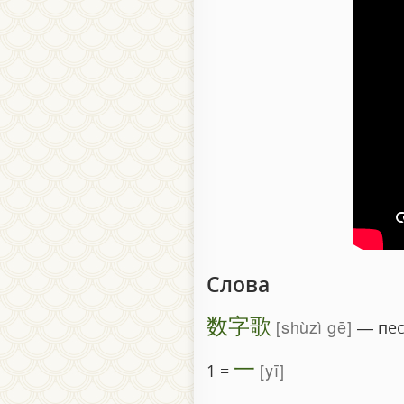
Слова
数字歌
shùzì gē
— пес
一
yī
1 =