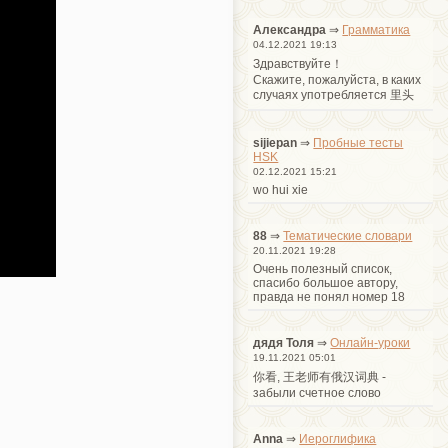
Александра
⇒
Грамматика
04.12.2021 19:13
Здравствуйте！
Cкажите, пожалуйста, в каких
случаях употребляется 里头
sijiepan
⇒
Пробные тесты
HSK
02.12.2021 15:21
wo hui xie
88
⇒
Тематические словари
20.11.2021 19:28
Очень полезный список,
спасибо большое автору,
правда не понял номер 18
дядя Толя
⇒
Онлайн-уроки
19.11.2021 05:01
你看, 王老师有俄汉词典 -
забыли счетное слово
Anna
⇒
Иероглифика