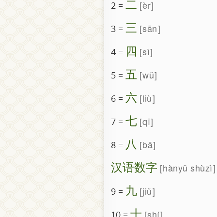
二
èr
2 =
三
sān
3 =
四
sì
4 =
五
wǔ
5 =
六
liù
6 =
七
qī
7 =
八
bā
8 =
汉语数字
hànyǔ shùzì
九
jiǔ
9 =
十
shí
10 =