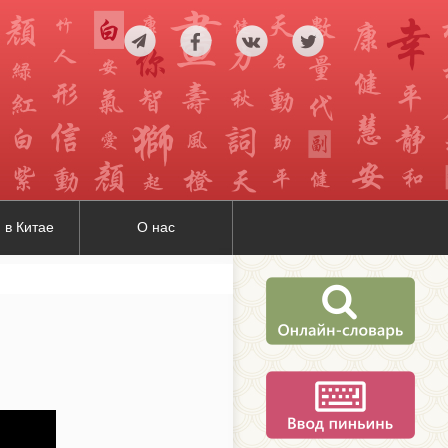
 в Китае
О нас