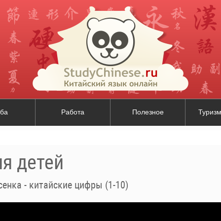
ба
Работа
Полезное
Туризм
ля детей
сенка - китайские цифры (1-10)