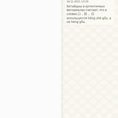
18.11.2021 13:29
Китайцыы в аутентичных
материалах считают, что в
словах 口，田， 日
используется héng zhé gõu, а
не héng gõu.