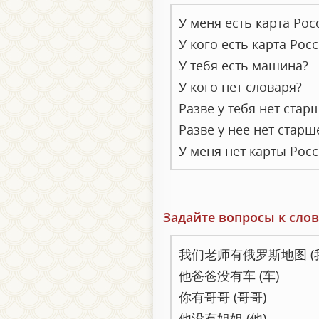
У меня есть карта Рос
У кого есть карта Рос
У тебя есть машина?
У кого нет словаря?
Разве у тебя нет стар
Разве у нее нет старш
У меня нет карты Росс
Задайте вопросы к сло
我们老师有俄罗斯地图 (
他爸爸没有车 (车)
你有哥哥 (哥哥)
他没有姐姐 (他)