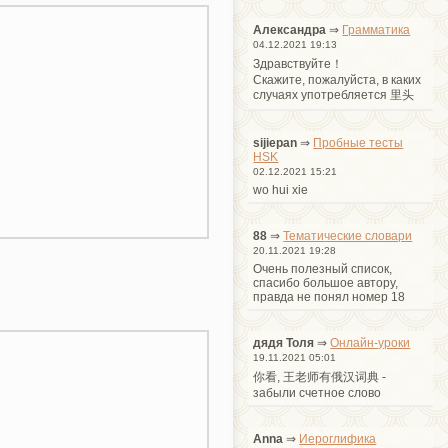
Александра
⇒
Грамматика
04.12.2021 19:13
Здравствуйте！
Cкажите, пожалуйста, в каких
случаях употребляется 里头
sijiepan
⇒
Пробные тесты
HSK
02.12.2021 15:21
wo hui xie
88
⇒
Тематические словари
20.11.2021 19:28
Очень полезный список,
спасибо большое автору,
правда не понял номер 18
дядя Толя
⇒
Онлайн-уроки
19.11.2021 05:01
你看, 王老师有俄汉词典 -
забыли счетное слово
Anna
⇒
Иероглифика