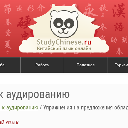
ба
Работа
Полезное
Туризм
к аудированию
 к аудированию
/
Упражнения на предложения облад
ий язык