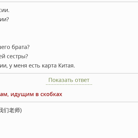
сии.
сии?
шего брата?
ей сестры?
ии, у меня есть карта Китая.
Показать ответ
вам, идущим в скобках
我们老师)