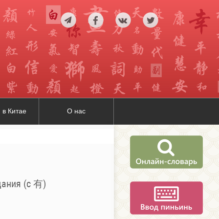
 в Китае
О нас
ания (c 有)