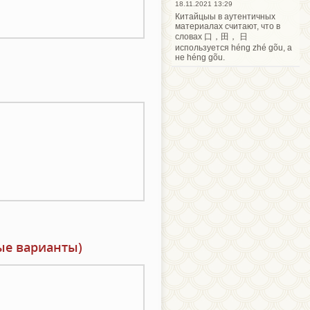
18.11.2021 13:29
Китайцыы в аутентичных
материалах считают, что в
словах 口，田， 日
используется héng zhé gõu, а
не héng gõu.
ые варианты)