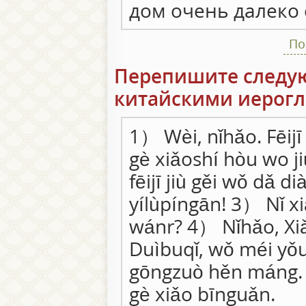
дом очень далеко 
По
Перепишите следу
китайскими иерог
1） Wèi, nǐhǎo. Fēijī
gè xiǎoshí hòu wo ji
fēijī jiù gěi wǒ dǎ di
yílùpíngān! 3） Nǐ x
wánr? 4） Nǐhǎo, X
Duìbuqǐ, wǒ méi yǒu 
gōngzuò hěn máng. 5
gè xiǎo bīnguǎn.