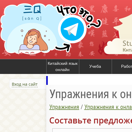
Китайский язык
Учеба
Рабо
онлайн
Вход на сайт
Упражнения к о
Упражнения
/
Упражнения к онла
Составьте предложе