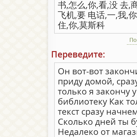
书,怎么,你,看,没 去,
飞机,要 电话,一,我,你
住,你,莫斯科
По
Переведите:
Он вот-вот законч
приду домой, сраз
только я закончу у
библиотеку Как т
текст сразу начне
Сколько дней ты 
Недалеко от мага