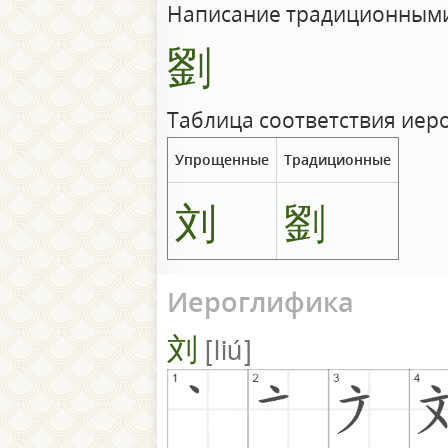
Написание традиционными
劉
Таблица соответствия иер
Упрощенные
Традиционные
刘
劉
Иероглифика
刘
liú