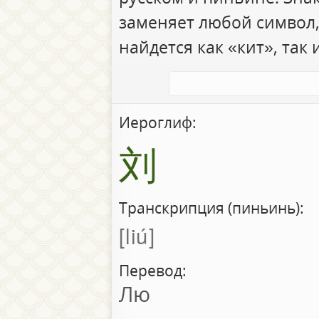
заменяет любой символ,
найдется как «кит», так 
Иероглиф:
刘
Транскрипция (пиньинь):
liú
Перевод:
Лю