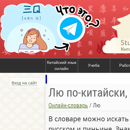
Китайский язык
Учеба
Рабо
онлайн
Вход на сайт
Лю по-китайски,
Онлайн-словарь
/
Лю
В словаре можно искать
русском и пиньине. Зна