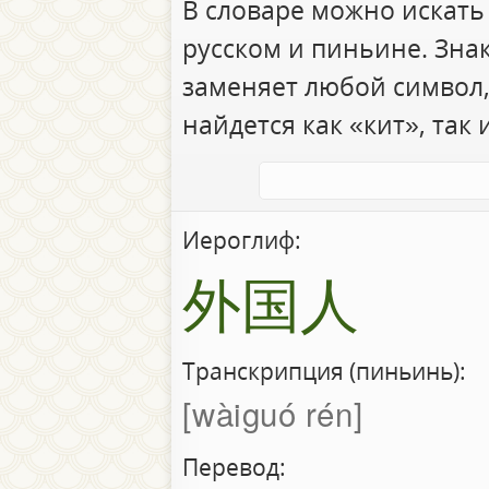
В словаре можно искать
русском и пиньине. Зна
заменяет любой символ,
найдется как «кит», так 
Иероглиф:
外国人
Транскрипция (пиньинь):
wàiguó rén
Перевод: