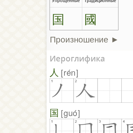
Упрощенные
Традиционные
国
國
Произношение ►
Иероглифика
人
rén
国
guó