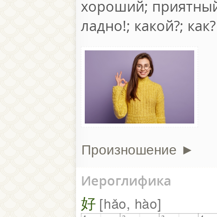
хороший; приятный;
ладно!; какой?; как?
Произношение ►
Иероглифика
好
hǎo, hào