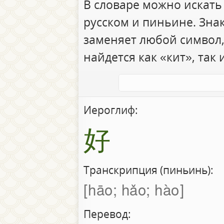
В словаре можно искать
русском и пиньине. Зна
заменяет любой символ,
найдется как «кит», так 
Иероглиф:
好
Транскрипция (пиньинь):
hāo; hǎo; hào
Перевод: