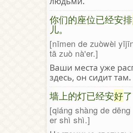
людьми.
你们的座位已经安排
儿。
nǐmen de zuòwèi yǐjīn
tā zuò nà'er.
Ваши места уже рас
здесь, он сидит там.
墙上的灯已经安
好
了
qiáng shàng de dēng y
er shì shì.