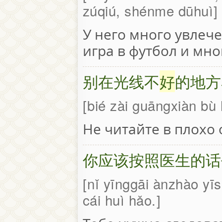
zúqiú, shénme dūhuì
У него много увлече
игра в футбол и мно
别在光线不
好
的地方
bié zài guāngxiàn bù
Не читайте в плохо
你应该按照医生的话
nǐ yīnggāi ànzhào yī
cái huì hǎo.