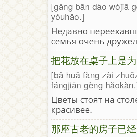
gāng bān dào wǒjiā gé
yǒuhǎo.
Недавно переехавша
семья очень дружел
把花放在桌子上是为
bǎ huā fàng zài zhuōz
fángjiān gèng hǎokàn.
Цветы стоят на стол
красивее.
那座古老的房子已经