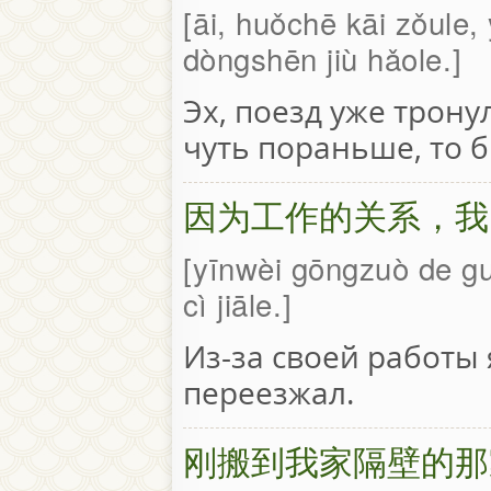
āi, huǒchē kāi zǒule,
dòngshēn jiù hǎole.
Эх, поезд уже трону
чуть пораньше, то 
因为工作的关系，我
yīnwèi gōngzuò de guā
cì jiāle.
Из-за своей работы 
переезжал.
刚搬到我家隔壁的那