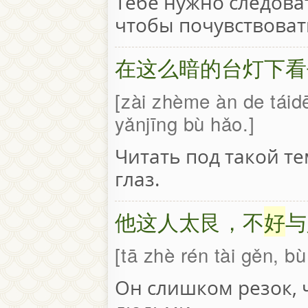
Тебе нужно следова
чтобы почувствоват
在这么暗的台灯下看
zài zhème àn de táid
yǎnjīng bù hǎo.
Читать под такой т
глаз.
他这人太艮，不
好
与
tā zhè rén tài gěn, b
Он слишком резок, 