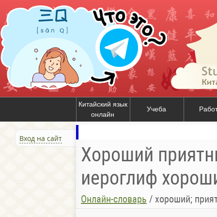
Китайский язык
Учеба
Рабо
онлайн
Вход на сайт
Хороший приятны
иероглиф хороши
Онлайн-словарь
/
хороший; приятны