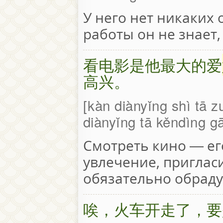
У него нет никаких 
работы он не знает,
看电影是他最大的爱
高兴。
kàn diànyǐng shì tā z
diànyǐng tā kěndìng g
Смотреть кино — е
увлечение, пригласи
обязательно обраду
唉，火车开走了，要