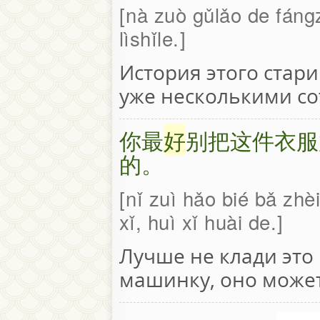
nà zuò gǔlǎo de fángz
lìshǐle.
История этого стар
уже несколькими со
你最
好
别把这件衣服
的。
nǐ zuì hǎo bié bǎ zhèi j
xǐ, huì xǐ huài de.
Лучше не клади это
машинку, оно может