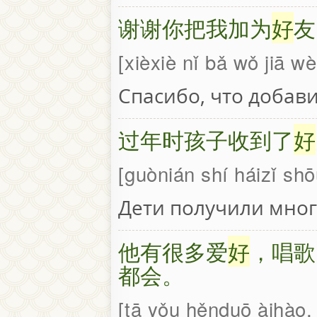
谢谢你把我加为
好
友
xièxiè nǐ bǎ wǒ jiā w
Спасибо, что добави
过年时孩子收到了
好
guònián shí háizǐ sh
Дети получили мног
他有很多爱
好
，唱歌
都会。
tā yǒu hěnduō àihào, 