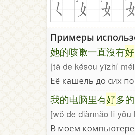
Примеры использ
她的咳嗽一直沒有
好
tā de késou yīzhí mé
Её кашель до сих по
我的电脑里有
好
多的
wǒ de diànnǎo li yǒu
В моем компьютере 