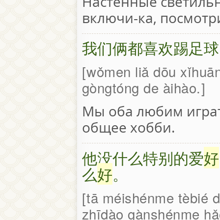
Настенные светильн
включи-ка, посмотр
我们俩都喜欢踢足球
wǒmen liǎ dōu xǐhuān
gòngtóng de àihào.
Мы оба любим играт
общее хобби.
他没什么特别的爱
好
么
好
。
tā méishénme tèbié de
zhīdào gànshénme hǎ