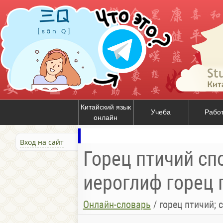
Китайский язык
Учеба
Рабо
онлайн
Вход на сайт
Горец птичий спо
иероглиф горец 
Онлайн-словарь
/
горец птичий; 