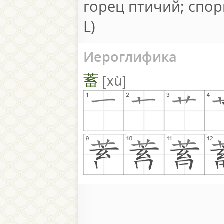
горец птичий; спор
L)
Иероглифика
蓄
xù