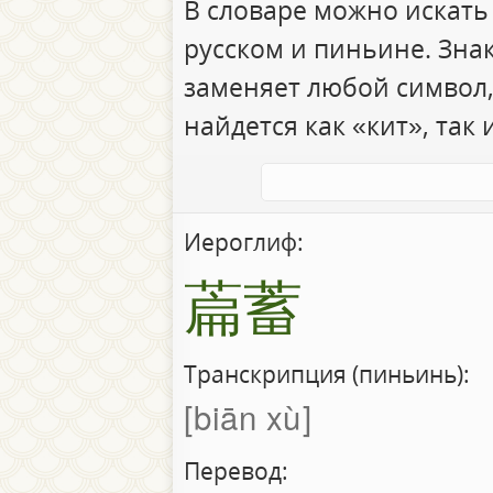
В словаре можно искать
русском и пиньине. Зна
заменяет любой символ,
найдется как «кит», так 
Иероглиф:
萹蓄
Транскрипция (пиньинь):
biān xù
Перевод: