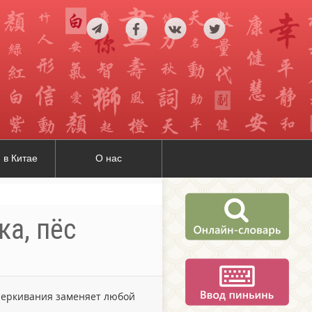
 в Китае
О нас
ка, пёс
дчеркивания заменяет любой