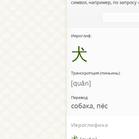
символ, например, по запросу «
Иероглиф:
犬
Транскрипция (пиньинь):
quǎn
Перевод:
собака, пёс
Иероглифика
犬