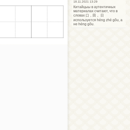
18.11.2021 13:29
Китайцыы в аутентичных
материалах считают, что в
словах 口，田， 日
используется héng zhé gõu, а
не héng gõu.