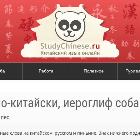
ба
Работа
Полезное
Туризм
по-китайски, иероглиф соба
 пёс
ьные слова на китайском, русском и пиньине. Знак нижнего по