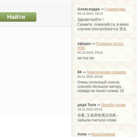
Александра
⇒
Грамматика
04.12.2021 19:13
Здравствуйте！
Cкажите, пожалуйста, в каких
случаях употребляется 里头
sijiepan
⇒
Пробные тесты
HSK
02.12.2021 15:21
wo hui xie
88
⇒
Тематические словари
20.11.2021 19:28
Очень полезный список,
спасибо большое автору,
правда не понял номер 18
дядя Толя
⇒
Онлайн-уроки
19.11.2021 05:01
你看, 王老师有俄汉词典 -
забыли счетное слово
Anna
⇒
Иероглифика