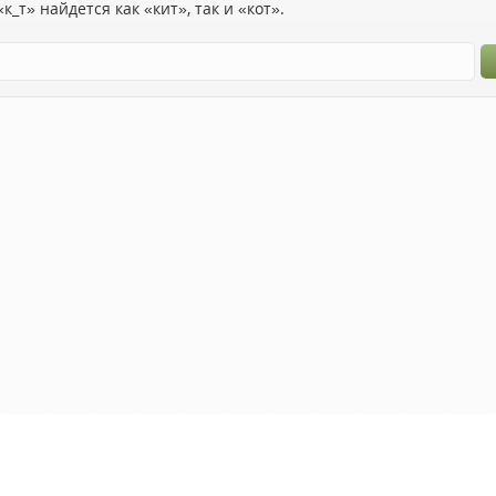
к_т» найдется как «кит», так и «кот».