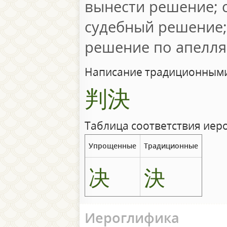
вынести решение; 
судебный решение;
решение по апелля
Написание традиционными
判決
Таблица соответствия иер
Упрощенные
Традиционные
决
決
Иероглифика