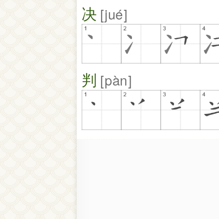
决
jué
判
pàn