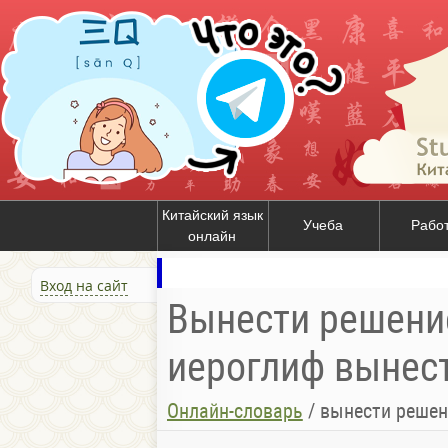
Китайский язык
Учеба
Рабо
онлайн
Вход на сайт
Вынести решение 
иероглиф вынест
Онлайн-словарь
/
вынести решение; судебное реше