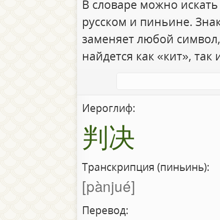
В словаре можно искать
русском и пиньине. Зна
заменяет любой символ,
найдется как «кит», так 
Иероглиф:
判决
Транскрипция (пиньинь):
pànjué
Перевод: