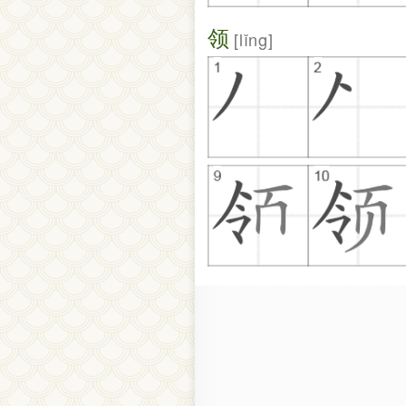
领
lǐng