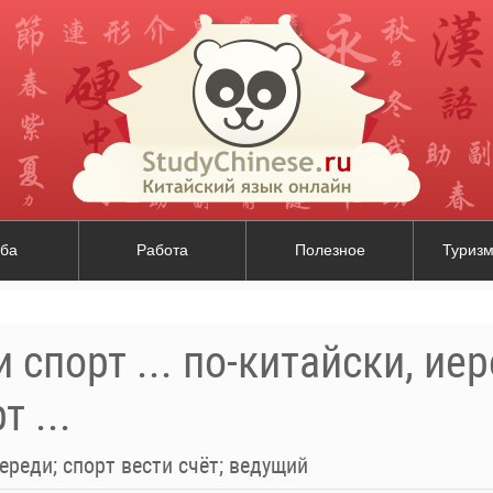
ба
Работа
Полезное
Туризм
 спорт ... по-китайски, ие
 ...
ереди; спорт вести счёт; ведущий