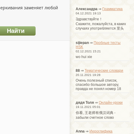
дчеркивания заменяет любой
Александра
⇒
Грамматика
04.12.2021 19:13
Здравствуйте！
Cкажите, пожалуйста, в каких
случаях употребляется 里头
sijiepan
⇒
Пробные тесты
HSK
02.12.2021 15:21
wo hui xie
88
⇒
Тематические словари
20.11.2021 19:28
Очень полезный список,
спасибо большое автору,
правда не понял номер 18
дядя Толя
⇒
Онлайн-уроки
19.11.2021 05:01
你看, 王老师有俄汉词典 -
забыли счетное слово
Anna
⇒
Иероглифика