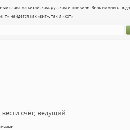
ьные слова на китайском, русском и пиньине. Знак нижнего по
к_т» найдется как «кит», так и «кот».
 вести счёт; ведущий
лифами: