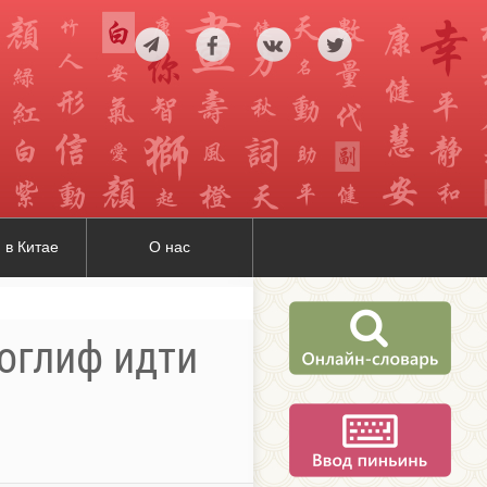
 в Китае
О нас
роглиф идти