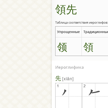
領先
Таблица соответствия иероглифов:
Упрощенные
Традиционны
领
領
Иероглифика
先
xiān