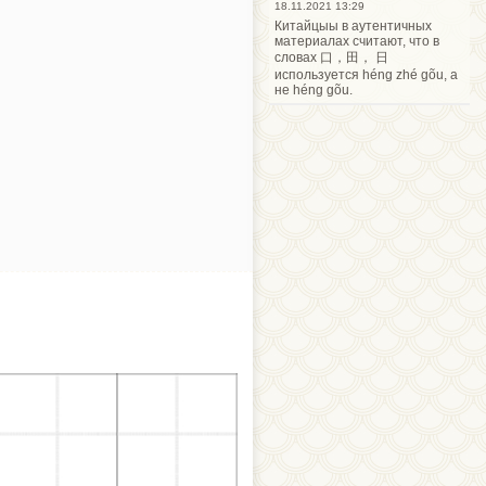
18.11.2021 13:29
Китайцыы в аутентичных
материалах считают, что в
словах 口，田， 日
используется héng zhé gõu, а
не héng gõu.