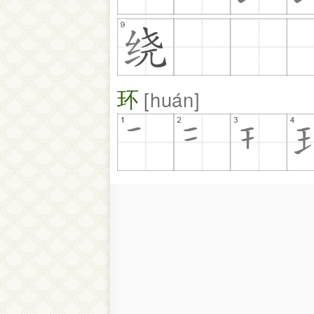
环
huán