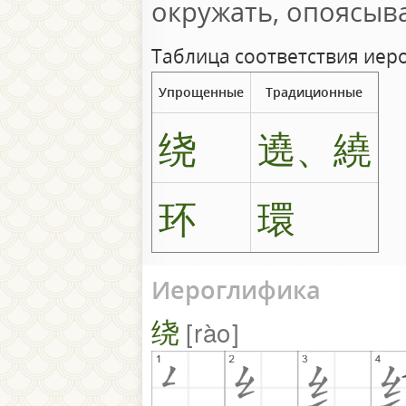
окружать, опоясыва
Таблица соответствия иер
Упрощенные
Традиционные
绕
遶、繞
环
環
Иероглифика
绕
rào