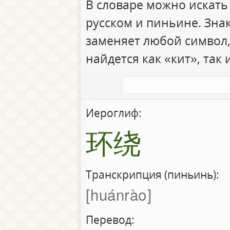
В словаре можно искать
русском и пиньине. Зна
заменяет любой символ,
найдется как «кит», так 
Иероглиф:
环绕
Транскрипция (пиньинь):
huánrào
Перевод: