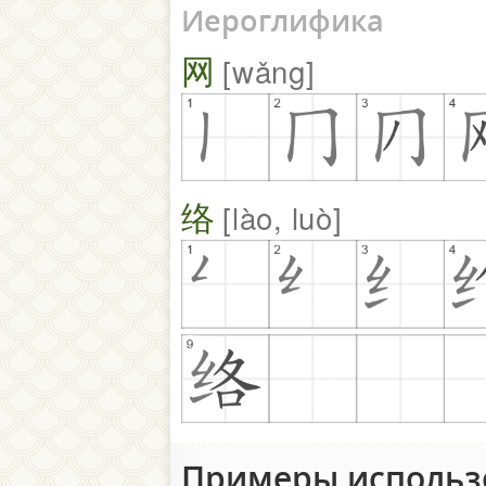
Иероглифика
网
wǎng
络
lào, luò
Примеры исполь