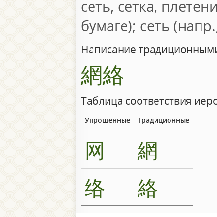
сеть, сетка, плетени
бумаге); сеть (напр.
Написание традиционными
網絡
Таблица соответствия иер
Упрощенные
Традиционные
网
網
络
絡