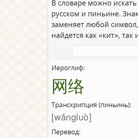
В словаре можно искать
русском и пиньине. Зна
заменяет любой символ,
найдется как «кит», так 
Иероглиф:
网络
Транскрипция (пиньинь):
wǎngluò
Перевод: