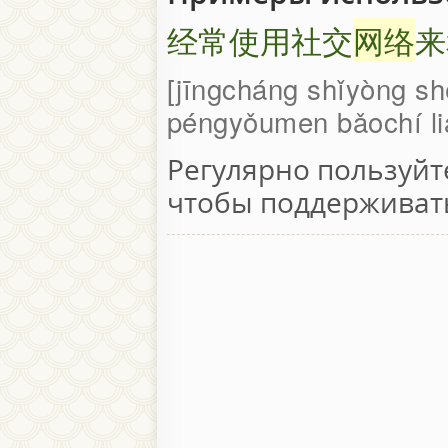
经常使用社交
网络
来
jīngcháng shǐyòng sh
péngyǒumen bǎochí li
Регулярно пользуйт
чтобы поддерживать