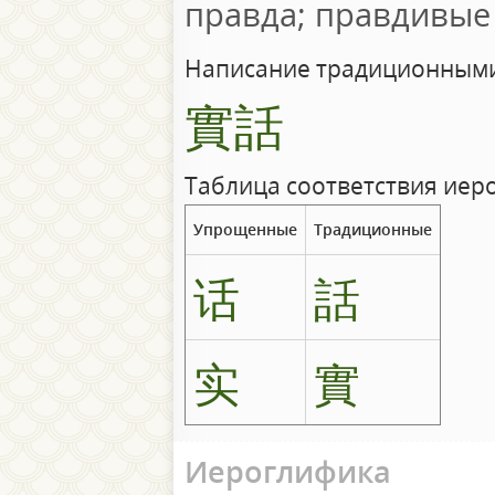
правда; правдивые
Написание традиционными
實話
Таблица соответствия иер
Упрощенные
Традиционные
话
話
实
實
Иероглифика