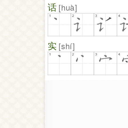
话
huà
实
shí