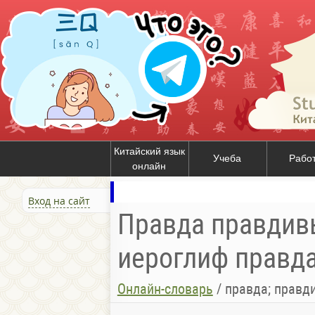
Китайский язык
Учеба
Рабо
онлайн
Вход на сайт
Правда правдивые
иероглиф правда
Онлайн-словарь
/
правда; правд