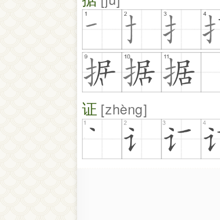
证
zhèng