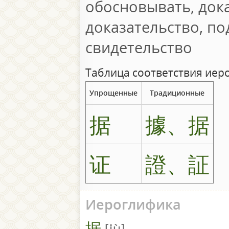
обосновывать, док
доказательство, по
свидетельство
Таблица соответствия иер
Упрощенные
Традиционные
据
據、据
证
證、証
Иероглифика
据
jù