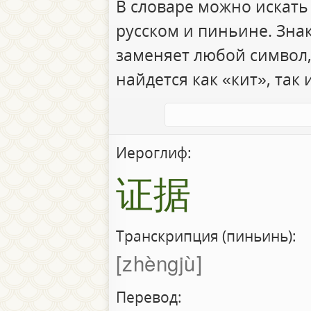
В словаре можно искать
русском и пиньине. Зна
заменяет любой символ,
найдется как «кит», так 
Иероглиф:
证据
Транскрипция (пиньинь):
zhèngjù
Перевод: