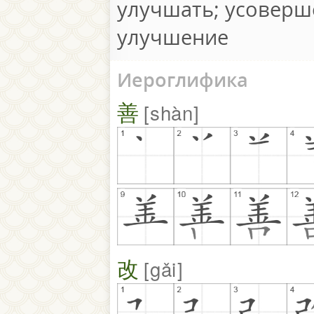
улучшать; усоверш
улучшение
Иероглифика
善
shàn
改
gǎi