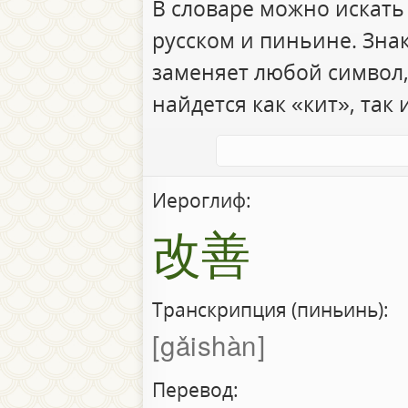
В словаре можно искать
русском и пиньине. Зна
заменяет любой символ,
найдется как «кит», так 
Иероглиф:
改善
Транскрипция (пиньинь):
gǎishàn
Перевод: