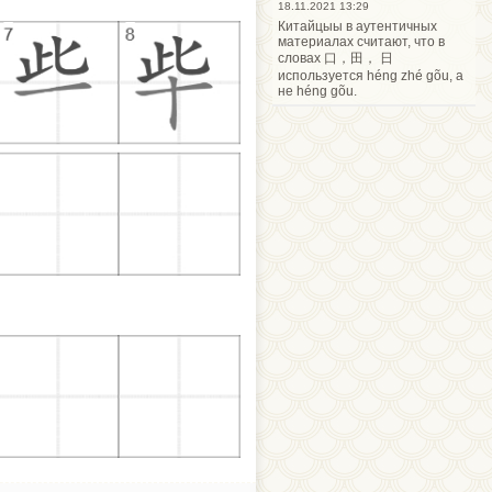
18.11.2021 13:29
Китайцыы в аутентичных
материалах считают, что в
словах 口，田， 日
используется héng zhé gõu, а
не héng gõu.