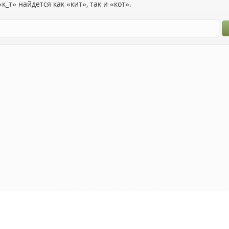
к_т» найдется как «кит», так и «кот».