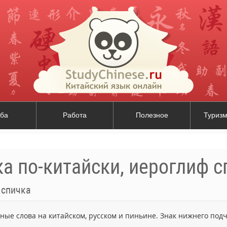
ба
Работа
Полезное
Туризм
а по-китайски, иероглиф с
 спичка
ьные слова на китайском, русском и пиньине. Знак нижнего по