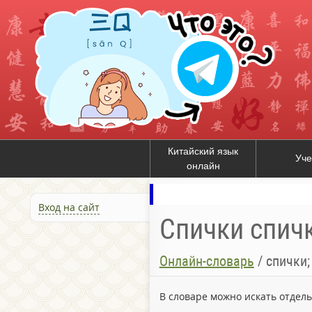
Китайский язык
Уче
онлайн
Вход на сайт
Спички спичк
Онлайн-словарь
/
спички;
В словаре можно искать отдел