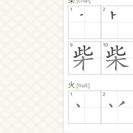
chái
火
huǒ