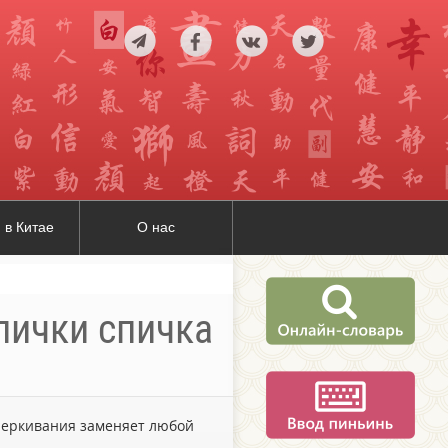
 в Китае
О нас
пички спичка
дчеркивания заменяет любой