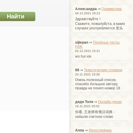
Александра
⇒
Грамматика
04.12.2021 19:13
Здравствуйте！
Cкажите, пожалуйста, в каких
случаях употребляется 里头
sijiepan
⇒
Пробные тесты
HSK
02.12.2021 15:21
wo hui xie
88
⇒
Тематические словари
20.11.2021 19:28
Очень полезный список,
спасибо большое автору,
правда не понял номер 18
дядя Толя
⇒
Онлайн-уроки
19.11.2021 05:01
你看, 王老师有俄汉词典 -
забыли счетное слово
Anna
⇒
Иероглифика