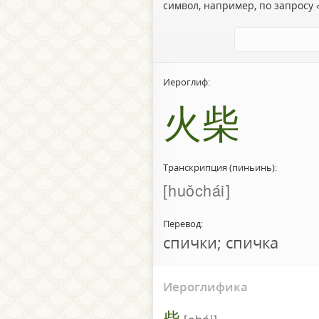
символ, например, по запросу «
Иероглиф:
火柴
Транскрипция (пиньинь):
huǒchái
Перевод:
спички; спичка
Иероглифика
柴