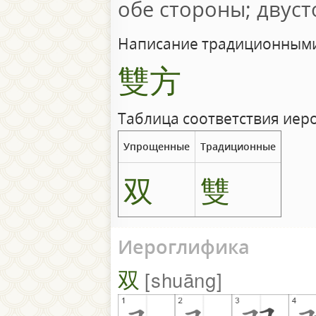
обе стороны; двус
Написание традиционными
雙方
Таблица соответствия иер
Упрощенные
Традиционные
双
雙
Иероглифика
双
shuāng