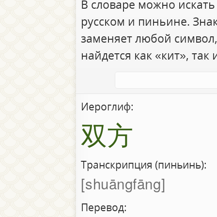
В словаре можно искать
русском и пиньине. Зна
заменяет любой символ,
найдется как «кит», так 
Иероглиф:
双方
Транскрипция (пиньинь):
shuāngfāng
Перевод: