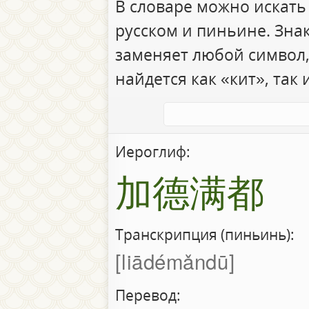
В словаре можно искать
русском и пиньине. Зна
заменяет любой символ,
найдется как «кит», так 
Иероглиф:
加德满都
Транскрипция (пиньинь):
liādémǎndū
Перевод: