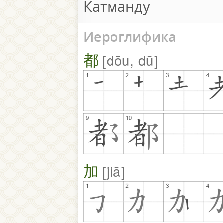
Катманду
Иероглифика
都
dōu, dū
加
jiā