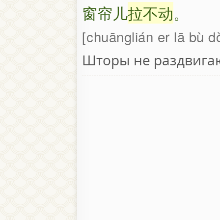
窗帘儿
拉不动
。
chuānglián er lā bù d
Шторы не раздвигаю