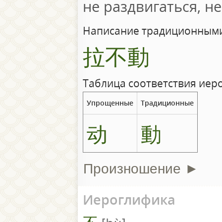
не раздвигаться, не
Написание традиционными
拉不動
Таблица соответствия иер
Упрощенные
Традиционные
动
動
Произношение ►
Иероглифика