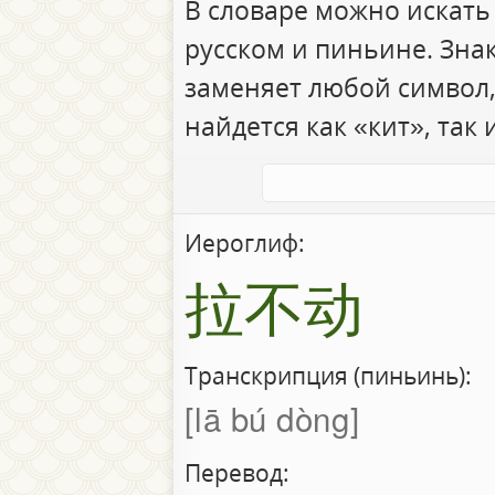
В словаре можно искать
русском и пиньине. Зна
заменяет любой символ,
найдется как «кит», так 
Иероглиф:
拉不动
Транскрипция (пиньинь):
lā bú dòng
Перевод: