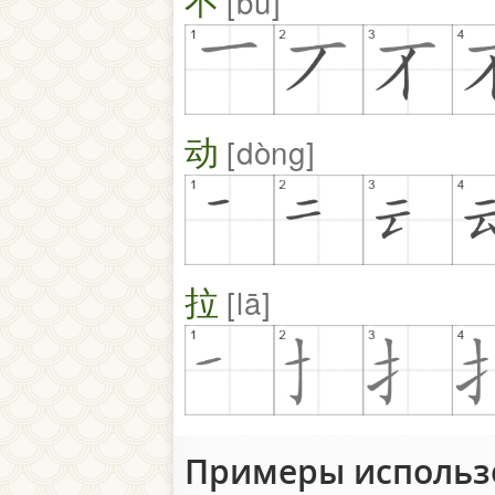
不
bù
动
dòng
拉
lā
Примеры исполь