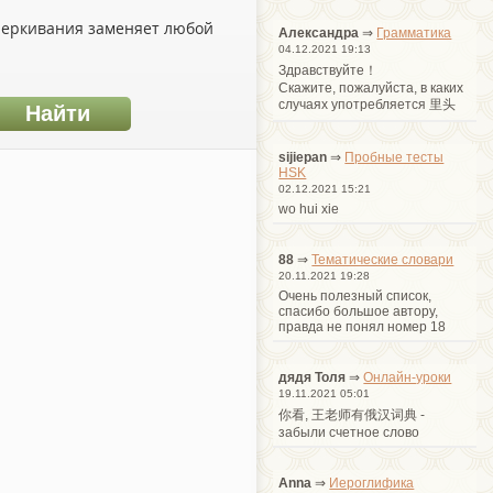
дчеркивания заменяет любой
Александра
⇒
Грамматика
04.12.2021 19:13
Здравствуйте！
Cкажите, пожалуйста, в каких
случаях употребляется 里头
sijiepan
⇒
Пробные тесты
HSK
02.12.2021 15:21
wo hui xie
88
⇒
Тематические словари
20.11.2021 19:28
Очень полезный список,
спасибо большое автору,
правда не понял номер 18
дядя Толя
⇒
Онлайн-уроки
19.11.2021 05:01
你看, 王老师有俄汉词典 -
забыли счетное слово
Anna
⇒
Иероглифика