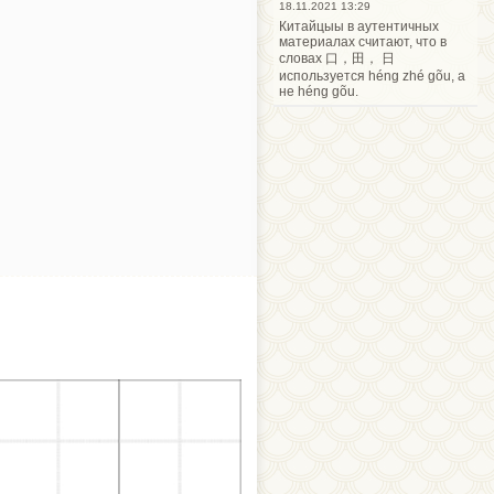
18.11.2021 13:29
Китайцыы в аутентичных
материалах считают, что в
словах 口，田， 日
используется héng zhé gõu, а
не héng gõu.