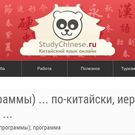
ба
Работа
Полезное
Туризм
аммы) ... по-китайски, ие
...
(программы); программа