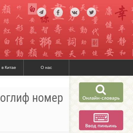
 в Китае
О нас
роглиф номер