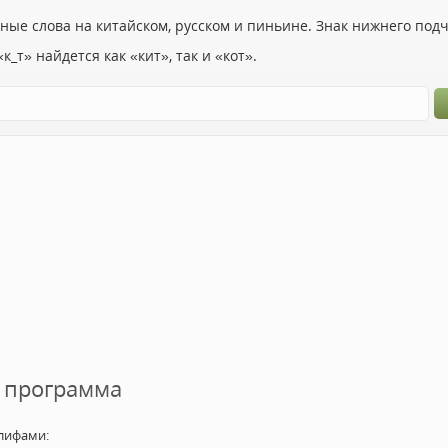
ьные слова на китайском, русском и пиньине. Знак нижнего по
к_т» найдется как «кит», так и «кот».
 программа
лифами: