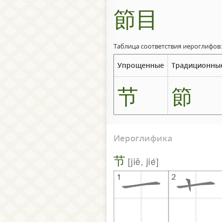
節目
Таблица соответствия иероглифов:
Упрощенные
Традиционны
节
節
Иероглифика
节
jiē, jié