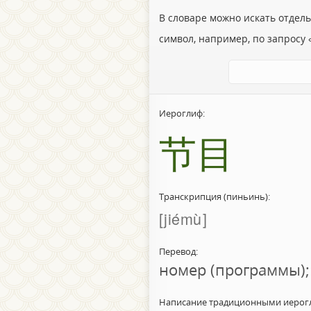
В словаре можно искать отдел
символ, например, по запросу «
Иероглиф:
节目
Транскрипция (пиньинь):
jiémù
Перевод:
номер (программы);
Написание традиционными иерог