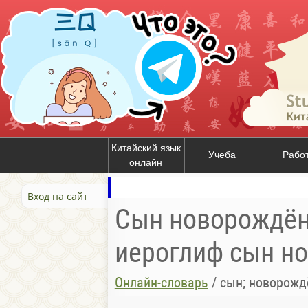
Китайский язык
Учеба
Рабо
онлайн
Вход на сайт
Сын новорождён
иероглиф сын н
Онлайн-словарь
/
сын; новорож