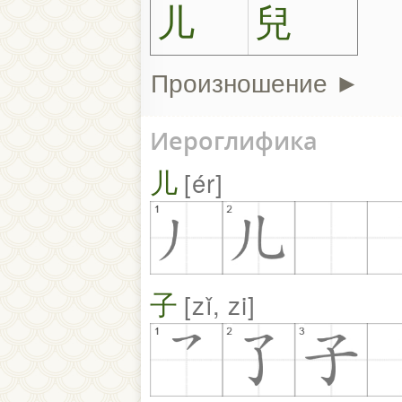
儿
兒
Произношение ►
Иероглифика
儿
ér
子
zǐ, zi