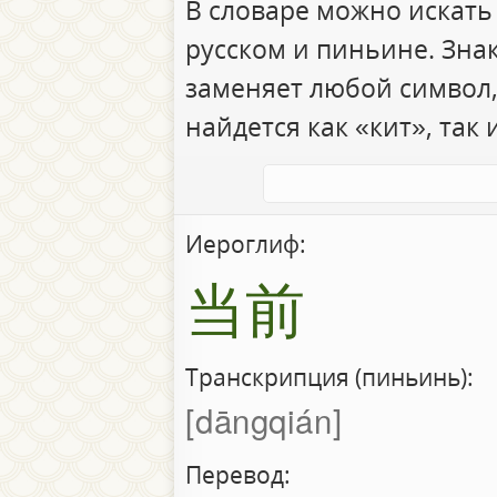
В словаре можно искать
русском и пиньине. Зна
заменяет любой символ,
найдется как «кит», так 
Иероглиф:
当前
Транскрипция (пиньинь):
dāngqián
Перевод: