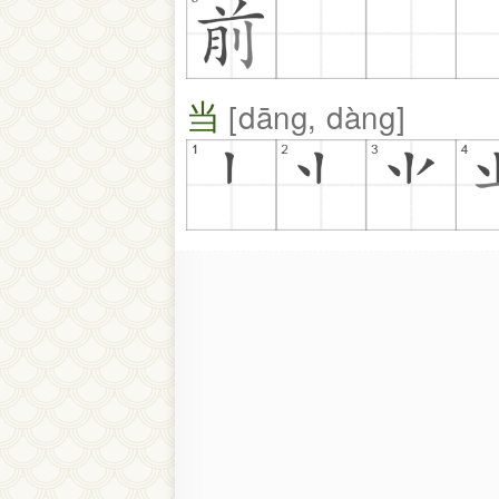
当
dāng, dàng