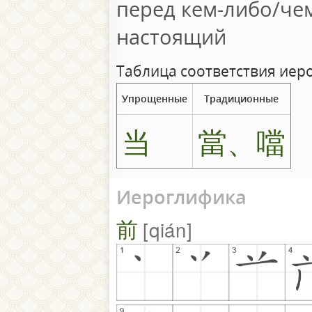
перед кем-либо/чем
настоящий
Таблица соответствия иер
Упрощенные
Традиционные
当
當、噹
Иероглифика
前
qián