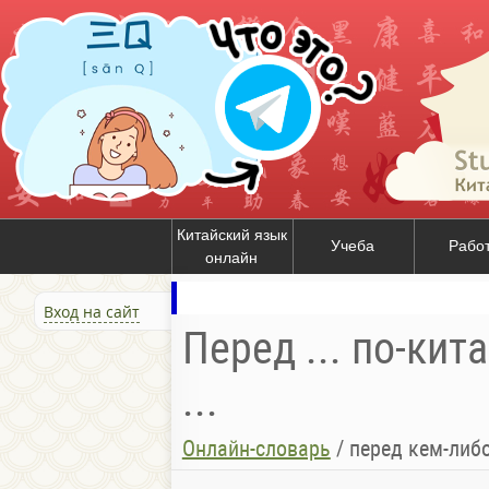
Китайский язык
Учеба
Рабо
онлайн
Вход на сайт
Перед ... по-кит
...
Онлайн-словарь
/
перед кем-либо