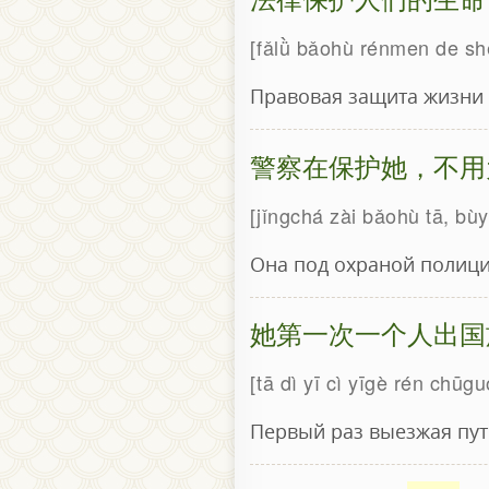
fǎlǜ bǎohù rénmen de sh
Правовая защита жизни 
警察在保护她，不用
jǐngchá zài bǎohù tā, bù
Она под охраной полици
她第一次一个人出国
tā dì yī cì yīgè rén chū
Первый раз выезжая пут