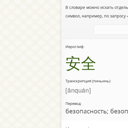
В словаре можно искать отдел
символ, например, по запросу «
Иероглиф:
安全
Транскрипция (пиньинь):
ānquán
Перевод:
безопасность; безо