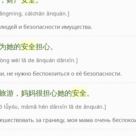
ēngmìng, cáichǎn ānquán.
людей и безопасности имущества.
为她的
安全
担心。
yòng wèi tā de ānquán dānxīn.
и, не нужно беспокоиться о её безопасности.
旅游，妈妈很担心她的
安全
。
guó lǚyóu, māmā hěn dānxīn tā de ānquán.
ешествовать за границу, моя мама очень беспокои