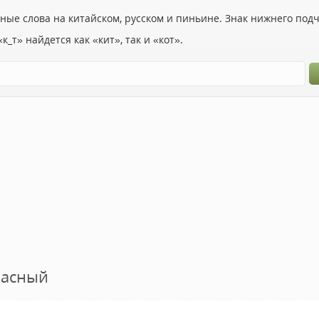
ьные слова на китайском, русском и пиньине. Знак нижнего по
к_т» найдется как «кит», так и «кот».
пасный