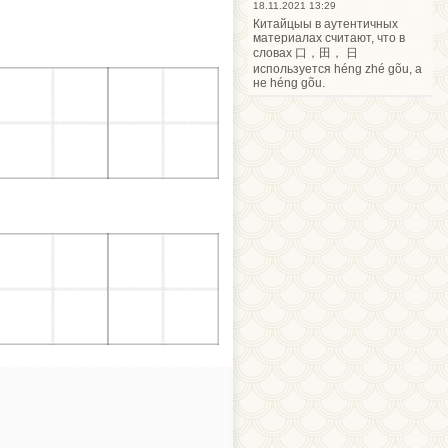
18.11.2021 13:29
Китайцыы в аутентичных
материалах считают, что в
словах 口，田， 日
используется héng zhé gõu, а
не héng gõu.