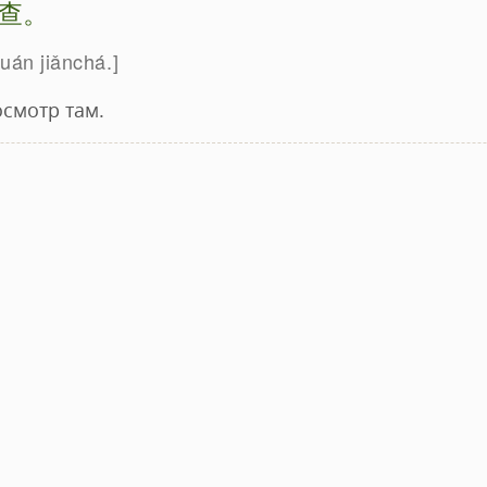
查。
quán jiǎnchá.
осмотр там.