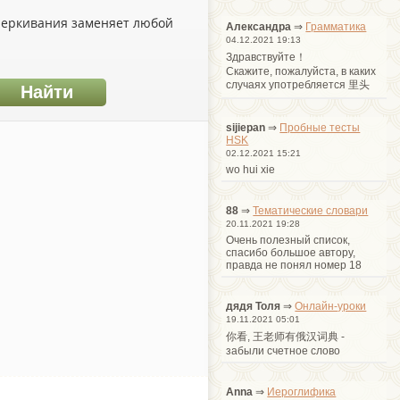
дчеркивания заменяет любой
Александра
⇒
Грамматика
04.12.2021 19:13
Здравствуйте！
Cкажите, пожалуйста, в каких
случаях употребляется 里头
sijiepan
⇒
Пробные тесты
HSK
02.12.2021 15:21
wo hui xie
88
⇒
Тематические словари
20.11.2021 19:28
Очень полезный список,
спасибо большое автору,
правда не понял номер 18
дядя Толя
⇒
Онлайн-уроки
19.11.2021 05:01
你看, 王老师有俄汉词典 -
забыли счетное слово
Anna
⇒
Иероглифика