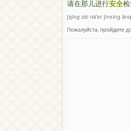
请在那儿进行
安全
检
qǐng zài nà'er jìnxíng ān
Пожалуйста, пройдите д