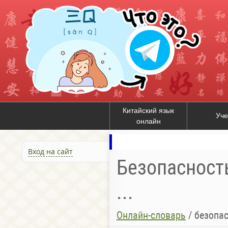
Китайский язык
Уче
онлайн
Вход на сайт
Безопасность
...
Онлайн-словарь
/
безопас