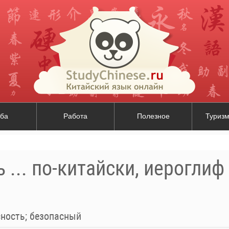
ба
Работа
Полезное
Туризм
 ... по-китайски, иероглиф
ность; безопасный