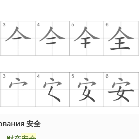
ования 安全
，财产
安全
。