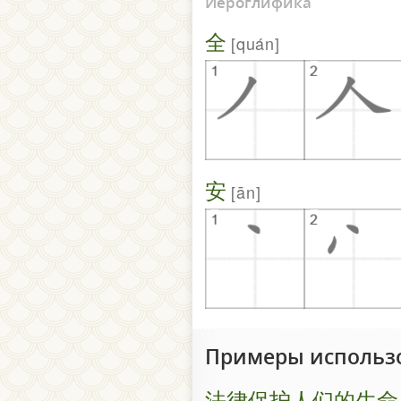
Иероглифика
全
quán
安
ān
Примеры использ
法律保护人们的生命